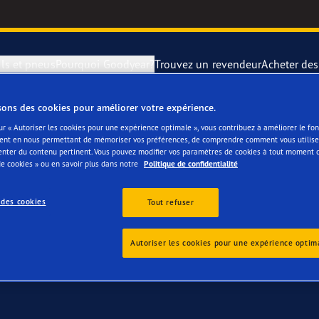
ls et pneus
Pourquoi Goodyear?
Trouvez un revendeur
Acheter de
sons des cookies pour améliorer votre expérience.
votre Ford Explorer
rer et changer vos pneus
year Blimp
UltraGrip Per
ur « Autoriser les cookies pour une expérience optimale », vous contribuez à améliorer le f
ent en nous permettant de mémoriser vos préférences, de comprendre comment vous utilisez
enter du contenu pertinent. Vous pouvez modifier vos paramètres de cookies à tout moment 
montagne
year RACING
Pneus par typ
e cookies » ou en savoir plus dans notre
Politique de confidentialité
 des cookies
e F1 SuperSport
Pneus Goodye
Tout refuser
ientgrip Performance 2
Autoriser les cookies pour une expérience optim
e F1 Asymmetric 6