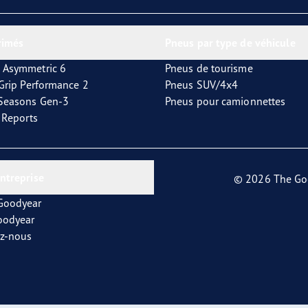
or 4Seasons GEN-3
rimés
Pneus par type de véhicule
 Asymmetric 6
Pneus de tourisme
tGrip Performance 2
Pneus SUV/4x4
4Seasons Gen-3
Pneus pour camionnettes
t Reports
entreprise
© 2026 The Go
 Goodyear
oodyear
ez-nous