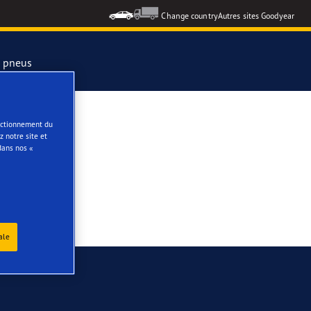
Change country
Autres sites Goodyear
s pneus
formance 3
onctionnement du
 notre site et
dans nos «
e
ar Eagle
ale