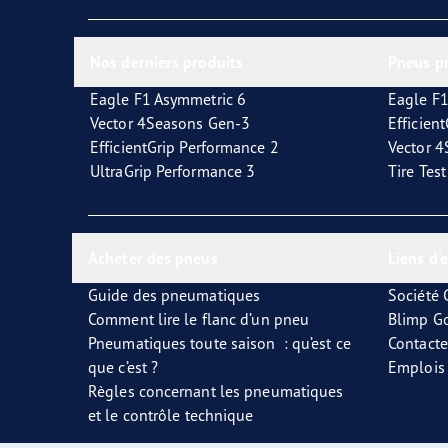
Prendre soin de vos pneus
Les conseils de Goodyear
Vect
Nos derniers produits
Pneus p
Eagle F1 Asymmetric 6
Eagle F1
Vector 4Seasons Gen-3
Efficien
EfficientGrip Performance 2
Vector 
UltraGrip Performance 3
Tire Tes
Acheter des pneus
Liens d'
Guide des pneumatiques
Société
Comment lire le flanc d’un pneu
Blimp G
Pneumatiques toute saison : qu’est ce
Contact
que c’est ?
Emplois
Règles concernant les pneumatiques
et le contrôle technique