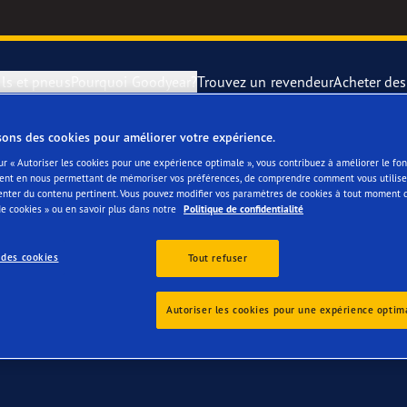
ls et pneus
Pourquoi Goodyear?
Trouvez un revendeur
Acheter de
sons des cookies pour améliorer votre expérience.
 votre Fiat Freemont
rer et changer vos pneus
year Blimp
UltraGrip Per
ur « Autoriser les cookies pour une expérience optimale », vous contribuez à améliorer le f
ent en nous permettant de mémoriser vos préférences, de comprendre comment vous utilisez
enter du contenu pertinent. Vous pouvez modifier vos paramètres de cookies à tout moment 
montagne
year RACING
Pneus par typ
e cookies » ou en savoir plus dans notre
Politique de confidentialité
 des cookies
e F1 SuperSport
Pneus Goodye
Tout refuser
ientgrip Performance 2
Autoriser les cookies pour une expérience optim
e F1 Asymmetric 6