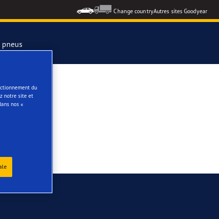
Change country
Autres sites Goodyear
s pneus
formance 3
onctionnement du
 notre site et
dans nos «
e
ar Eagle
ale