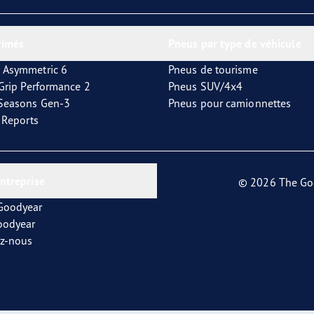
or 4Seasons GEN-3
rimés
Pneus par type de véhicule
 Asymmetric 6
Pneus de tourisme
tGrip Performance 2
Pneus SUV/4x4
4Seasons Gen-3
Pneus pour camionnettes
t Reports
entreprise
© 2026 The Go
 Goodyear
oodyear
ez-nous