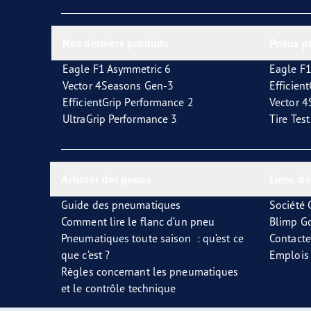
Prendre soin de vos pneus
Les conseils de Goodyear
Vect
Nos derniers produits
Pneus p
Eagle F1 Asymmetric 6
Eagle F1
Vector 4Seasons Gen-3
Efficien
EfficientGrip Performance 2
Vector 
UltraGrip Performance 3
Tire Tes
Acheter des pneus
Liens d'
Guide des pneumatiques
Société
Comment lire le flanc d’un pneu
Blimp G
Pneumatiques toute saison : qu’est ce
Contact
que c’est ?
Emplois
Règles concernant les pneumatiques
et le contrôle technique