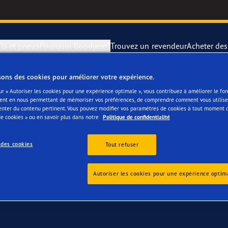
ls et pneus
Pourquoi Goodyear?
Trouvez un revendeur
Acheter de
sons des cookies pour améliorer votre expérience.
otre Audi A4, S4 &RS4
rer et changer vos pneus
year Blimp
UltraGrip Per
ur « Autoriser les cookies pour une expérience optimale », vous contribuez à améliorer le f
ent en nous permettant de mémoriser vos préférences, de comprendre comment vous utilisez
enter du contenu pertinent. Vous pouvez modifier vos paramètres de cookies à tout moment 
montagne
year RACING
Pneus par typ
e cookies » ou en savoir plus dans notre
Politique de confidentialité
 des cookies
e F1 SuperSport
Pneus Goodye
Tout refuser
ientgrip Performance 2
Autoriser les cookies pour une expérience optim
e F1 Asymmetric 6