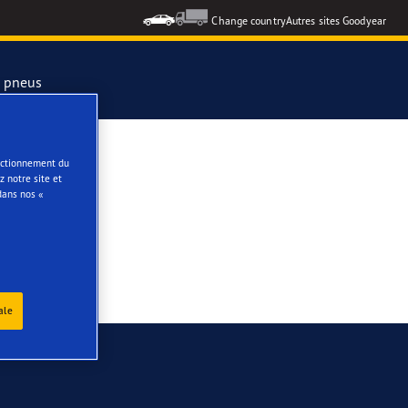
Change country
Autres sites Goodyear
s pneus
formance 3
onctionnement du
 notre site et
dans nos «
e
ar Eagle
ale