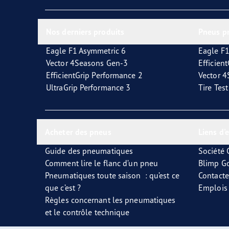
Prendre soin de vos pneus
Les conseils de Goodyear
Vect
Nos derniers produits
Pneus p
Eagle F1 Asymmetric 6
Eagle F1
Vector 4Seasons Gen-3
Efficien
EfficientGrip Performance 2
Vector 
UltraGrip Performance 3
Tire Tes
Acheter des pneus
Liens d'
Guide des pneumatiques
Société
Comment lire le flanc d’un pneu
Blimp G
Pneumatiques toute saison : qu’est ce
Contact
que c’est ?
Emplois
Règles concernant les pneumatiques
et le contrôle technique