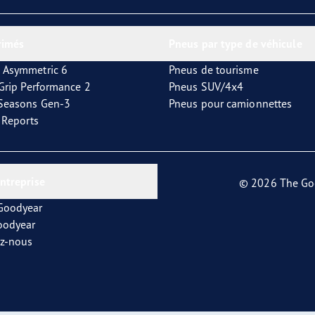
or 4Seasons GEN-3
rimés
Pneus par type de véhicule
 Asymmetric 6
Pneus de tourisme
tGrip Performance 2
Pneus SUV/4x4
4Seasons Gen-3
Pneus pour camionnettes
t Reports
entreprise
© 2026 The Go
 Goodyear
oodyear
ez-nous