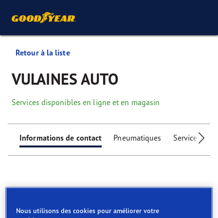
Retour à la liste
VULAINES AUTO
Services disponibles en ligne et en magasin
Informations de contact
Pneumatiques
Services
I
Find your tyres
Nous utilisons des cookies pour améliorer votre