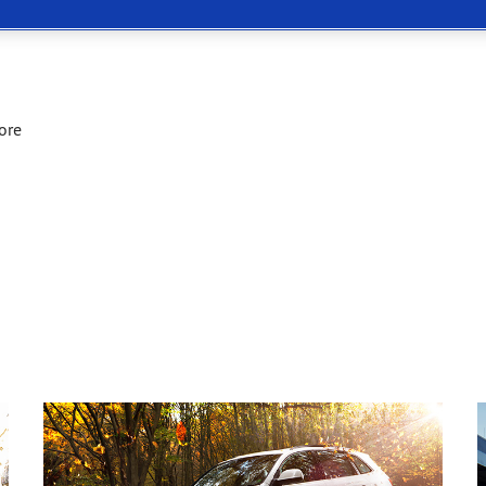
or 4Seasons GEN-3
ore