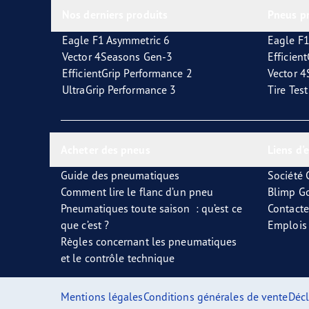
Nos derniers produits
Pneus p
Eagle F1 Asymmetric 6
Eagle F1
Vector 4Seasons Gen-3
Efficien
EfficientGrip Performance 2
Vector 
UltraGrip Performance 3
Tire Tes
Acheter des pneus
Liens d'
Guide des pneumatiques
Société
Comment lire le flanc d’un pneu
Blimp G
Pneumatiques toute saison : qu’est ce
Contact
que c’est ?
Emplois
Règles concernant les pneumatiques
et le contrôle technique
Mentions légales
Conditions générales de vente
Décl