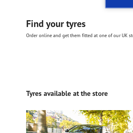
Prendre soin de vos pneus
Les conseils de Goodyear
Vect
Find your tyres
Order online and get them fitted at one of our UK st
Tyres available at the store