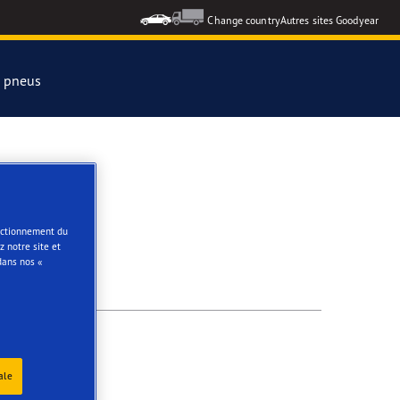
Change country
Autres sites Goodyear
s pneus
formance 3
e
onctionnement du
 notre site et
ar Eagle
dans nos «
ale