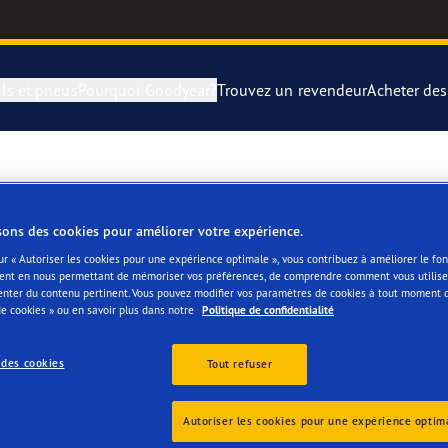
ls et pneus
Pourquoi Goodyear?
Trouvez un revendeur
Acheter de
rer et changer vos pneus
year Blimp
UltraGrip Per
montagne
year RACING
Pneus par typ
sons des cookies pour améliorer votre expérience.
ur « Autoriser les cookies pour une expérience optimale », vous contribuez à améliorer le f
ent en nous permettant de mémoriser vos préférences, de comprendre comment vous utilisez
e F1 SuperSport
Pneus Goodye
enter du contenu pertinent. Vous pouvez modifier vos paramètres de cookies à tout moment 
e cookies » ou en savoir plus dans notre
Politique de confidentialité
ientgrip Performance 2
 des cookies
Tout refuser
es
e F1 Asymmetric 6
Autoriser les cookies pour une expérience optim