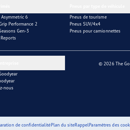
rimés
Pneus par type de véhicule
 Asymmetric 6
Pneus de tourisme
tGrip Performance 2
Pneus SUV/4x4
4Seasons Gen-3
Pneus pour camionnettes
t Reports
entreprise
© 2026 The Go
 Goodyear
oodyear
ez-nous
aration de confidentialité
Plan du site
Rappel
Paramètres des cook