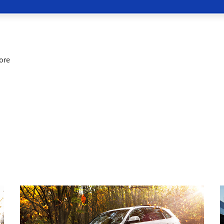
or 4Seasons GEN-3
ore