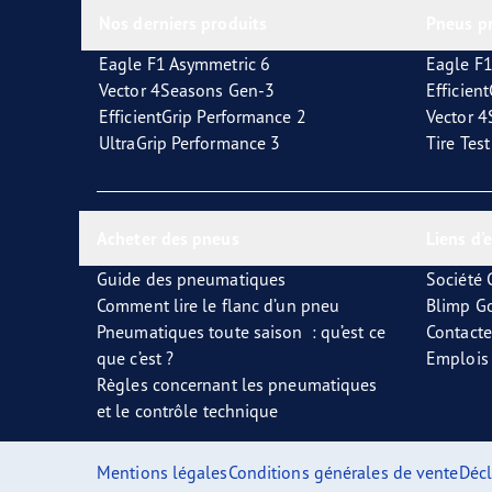
Nos derniers produits
Pneus p
Eagle F1 Asymmetric 6
Eagle F1
Vector 4Seasons Gen-3
Efficien
EfficientGrip Performance 2
Vector 
UltraGrip Performance 3
Tire Tes
Acheter des pneus
Liens d'
Guide des pneumatiques
Société
Comment lire le flanc d’un pneu
Blimp G
Pneumatiques toute saison : qu’est ce
Contact
que c’est ?
Emplois
Règles concernant les pneumatiques
et le contrôle technique
Mentions légales
Conditions générales de vente
Décl