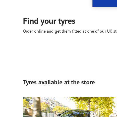
Prendre soin de vos pneus
Les conseils de Goodyear
Vect
Find your tyres
Order online and get them fitted at one of our UK st
Tyres available at the store