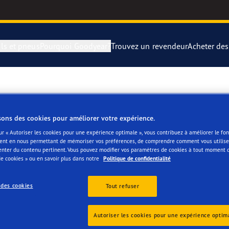
ls et pneus
Pourquoi Goodyear?
Trouvez un revendeur
Acheter de
rer et changer vos pneus
year Blimp
UltraGrip Per
ISE DE DIFFUSION 
montagne
year RACING
Pneus par typ
sons des cookies pour améliorer votre expérience.
ur « Autoriser les cookies pour une expérience optimale », vous contribuez à améliorer le f
ent en nous permettant de mémoriser vos préférences, de comprendre comment vous utilisez
e F1 SuperSport
Pneus Goodye
enter du contenu pertinent. Vous pouvez modifier vos paramètres de cookies à tout moment 
e cookies » ou en savoir plus dans notre
Politique de confidentialité
ientgrip Performance 2
 des cookies
Tout refuser
es
e F1 Asymmetric 6
Autoriser les cookies pour une expérience optim