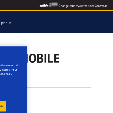
Change country
Autres sites Goodyear
s pneus
formance 3
AUTOMOBILE
e
onctionnement du
 notre site et
ar Eagle
dans nos «
ale