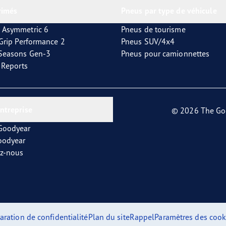
rimés
Pneus par type de véhicule
 Asymmetric 6
Pneus de tourisme
tGrip Performance 2
Pneus SUV/4x4
4Seasons Gen-3
Pneus pour camionnettes
t Reports
entreprise
© 2026 The Go
 Goodyear
oodyear
ez-nous
aration de confidentialité
Plan du site
Rappel
Paramètres des cook