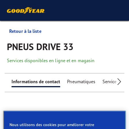
Retour à la liste
PNEUS DRIVE 33
Services disponibles en ligne et en magasin
Informations de contact
Pneumatiques
Services
I
Find your tyres
Nous utilisons des cookies pour améliorer votre