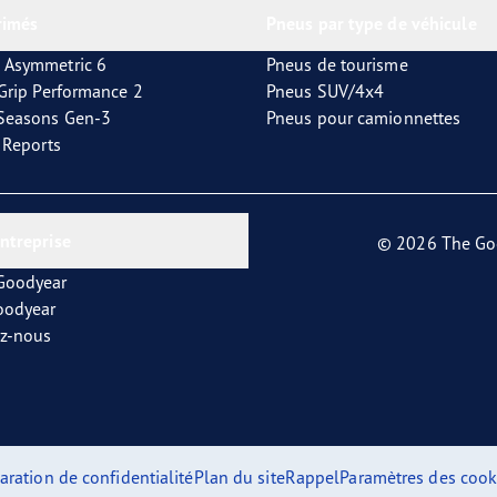
rimés
Pneus par type de véhicule
 Asymmetric 6
Pneus de tourisme
tGrip Performance 2
Pneus SUV/4x4
4Seasons Gen-3
Pneus pour camionnettes
t Reports
entreprise
© 2026 The Go
 Goodyear
oodyear
ez-nous
aration de confidentialité
Plan du site
Rappel
Paramètres des cook