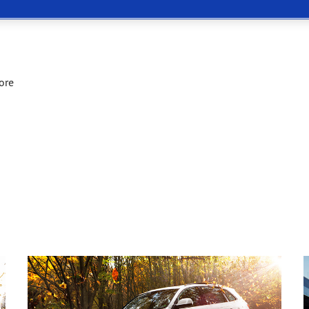
or 4Seasons GEN-3
ore