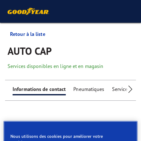
Retour à la liste
AUTO CAP
Services disponibles en ligne et en magasin
Informations de contact
Pneumatiques
Services
I
Find your tyres
Nous utilisons des cookies pour améliorer votre