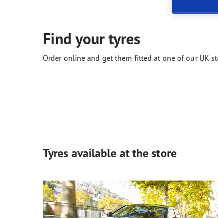
Prendre soin de vos pneus
Les conseils de Goodyear
Vect
Find your tyres
Order online and get them fitted at one of our UK st
Tyres available at the store