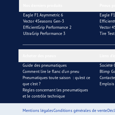
Nos derniers produits
Pneus p
Eagle F1 Asymmetric 6
Eagle F1
Vector 4Seasons Gen-3
Efficien
EfficientGrip Performance 2
Vector 
UltraGrip Performance 3
Tire Tes
Acheter des pneus
Liens d'
Guide des pneumatiques
Société
Comment lire le flanc d’un pneu
Blimp G
Pneumatiques toute saison : qu’est ce
Contact
que c’est ?
Emplois
Règles concernant les pneumatiques
et le contrôle technique
Mentions légales
Conditions générales de vente
Décl