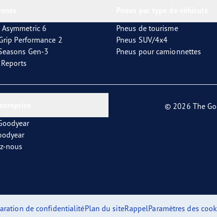
rimés
Pneus par type de véhicule
 Asymmetric 6
Pneus de tourisme
tGrip Performance 2
Pneus SUV/4x4
4Seasons Gen-3
Pneus pour camionnettes
t Reports
entreprise
© 2026 The Go
 Goodyear
oodyear
ez-nous
aration de confidentialité
Plan du site
Rappel
Paramètres des cook