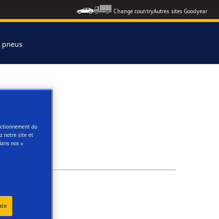
Change country
Autres sites Goodyear
s pneus
formance 3
e
onctionnement du
 notre site et
ar Eagle
dans nos «
ale