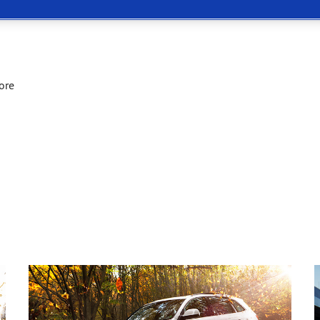
or 4Seasons GEN-3
ore