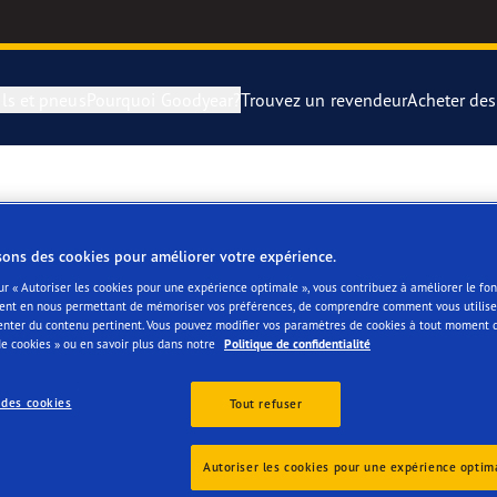
ls et pneus
Pourquoi Goodyear?
Trouvez un revendeur
Acheter de
rer et changer vos pneus
year Blimp
UltraGrip Per
D
montagne
year RACING
Pneus par typ
sons des cookies pour améliorer votre expérience.
ur « Autoriser les cookies pour une expérience optimale », vous contribuez à améliorer le f
ent en nous permettant de mémoriser vos préférences, de comprendre comment vous utilisez
e F1 SuperSport
Pneus Goodye
enter du contenu pertinent. Vous pouvez modifier vos paramètres de cookies à tout moment 
e cookies » ou en savoir plus dans notre
Politique de confidentialité
ientgrip Performance 2
 des cookies
Tout refuser
es
e F1 Asymmetric 6
Autoriser les cookies pour une expérience optim