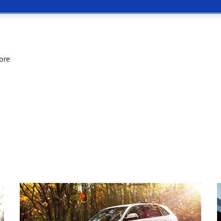
or 4Seasons GEN-3
ore