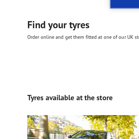
Prendre soin de vos pneus
Les conseils de Goodyear
Vect
Find your tyres
Order online and get them fitted at one of our UK st
Tyres available at the store