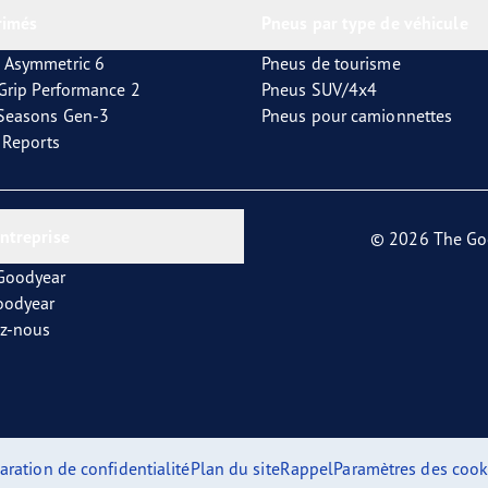
rimés
Pneus par type de véhicule
 Asymmetric 6
Pneus de tourisme
tGrip Performance 2
Pneus SUV/4x4
4Seasons Gen-3
Pneus pour camionnettes
t Reports
entreprise
© 2026 The Go
 Goodyear
oodyear
ez-nous
aration de confidentialité
Plan du site
Rappel
Paramètres des cook