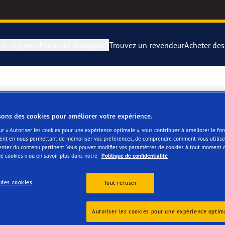
ls et pneus
Pourquoi Goodyear?
Trouvez un revendeur
Acheter de
rer et changer vos pneus
year Blimp
UltraGrip Per
montagne
year RACING
Pneus par typ
sons des cookies pour améliorer votre expérience.
ur « Autoriser les cookies pour une expérience optimale », vous contribuez à améliorer le f
ent en nous permettant de mémoriser vos préférences, de comprendre comment vous utilisez
e F1 SuperSport
Pneus Goodye
enter du contenu pertinent. Vous pouvez modifier vos paramètres de cookies à tout moment 
e cookies » ou en savoir plus dans notre
Politique de confidentialité
ientgrip Performance 2
 des cookies
Tout refuser
es
e F1 Asymmetric 6
Autoriser les cookies pour une expérience optim