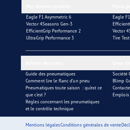
Nos derniers produits
Pneus p
Eagle F1 Asymmetric 6
Eagle F1
Vector 4Seasons Gen-3
Efficien
EfficientGrip Performance 2
Vector 
UltraGrip Performance 3
Tire Tes
Acheter des pneus
Liens d'
Guide des pneumatiques
Société
Comment lire le flanc d’un pneu
Blimp G
Pneumatiques toute saison : qu’est ce
Contact
que c’est ?
Emplois
Règles concernant les pneumatiques
et le contrôle technique
Mentions légales
Conditions générales de vente
Décl