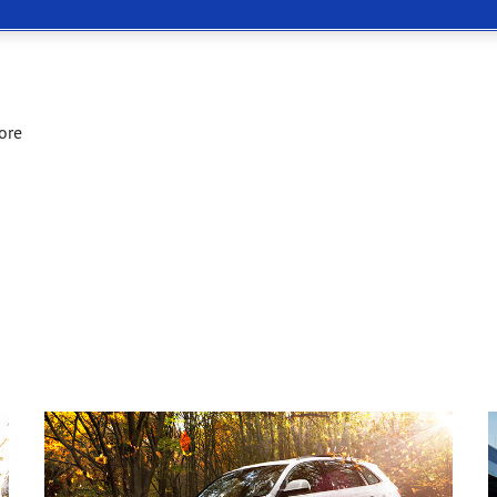
or 4Seasons GEN-3
ore