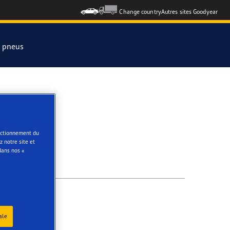
Change country
Autres sites Goodyear
s pneus
formance 3
NTER
e
onctionnement du
 notre site et
ar Eagle
dans nos «
ale