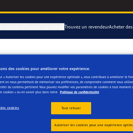
ls et pneus
Pourquoi Goodyear?
Trouvez un revendeur
Acheter de
rer et changer vos pneus
year Blimp
UltraGrip Per
CHE EXPERIENCE CE
montagne
year RACING
Pneus par typ
sons des cookies pour améliorer votre expérience.
ur « Autoriser les cookies pour une expérience optimale », vous contribuez à améliorer le f
ent en nous permettant de mémoriser vos préférences, de comprendre comment vous utilisez
e F1 SuperSport
Pneus Goodye
enter du contenu pertinent. Vous pouvez modifier vos paramètres de cookies à tout moment 
e cookies » ou en savoir plus dans notre
Politique de confidentialité
ientgrip Performance 2
 des cookies
Tout refuser
es
e F1 Asymmetric 6
Autoriser les cookies pour une expérience optim