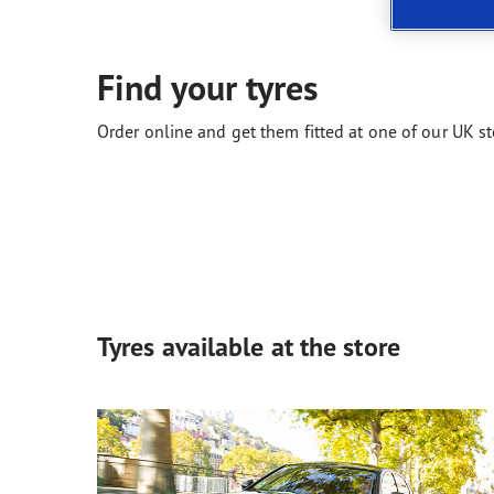
Prendre soin de vos pneus
Les conseils de Goodyear
Vect
Find your tyres
Order online and get them fitted at one of our UK st
Tyres available at the store