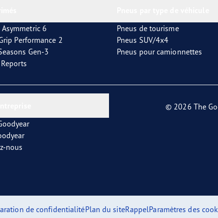
rimés
Pneus par type de véhicule
 Asymmetric 6
Pneus de tourisme
tGrip Performance 2
Pneus SUV/4x4
4Seasons Gen-3
Pneus pour camionnettes
t Reports
entreprise
© 2026 The Go
 Goodyear
oodyear
ez-nous
aration de confidentialité
Plan du site
Rappel
Paramètres des cook