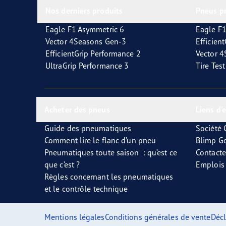
Nos derniers produits
Pneus p
Eagle F1 Asymmetric 6
Eagle F1
Vector 4Seasons Gen-3
Efficien
EfficientGrip Performance 2
Vector 
UltraGrip Performance 3
Tire Tes
Acheter des pneus
Liens d'
Guide des pneumatiques
Société
Comment lire le flanc d’un pneu
Blimp G
Pneumatiques toute saison : qu’est ce
Contact
que c’est ?
Emplois
Règles concernant les pneumatiques
et le contrôle technique
Mentions légales
Conditions générales de vente
Décl