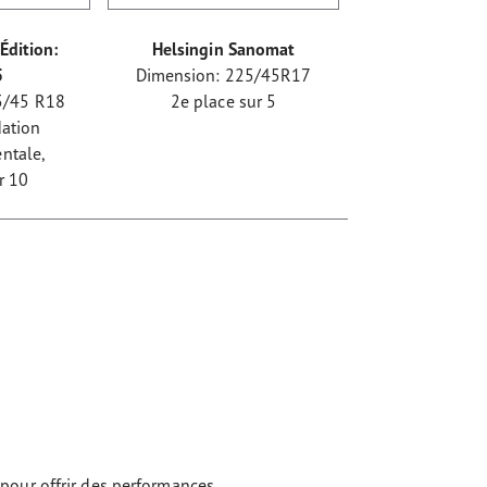
Édition:
Helsingin Sanomat
5
Dimension: 225/45R17
5/45 R18
2e place sur 5
ation
ntale,
r 10
pour offrir des performances