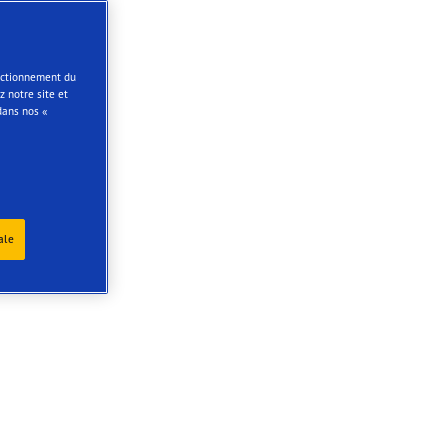
onctionnement du
 notre site et
dans nos «
ale