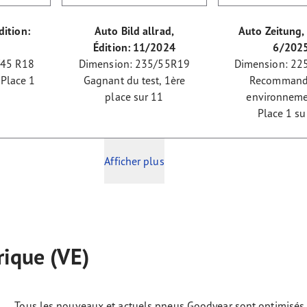
dition:
Auto Bild allrad,
Auto Zeitung, 
Édition: 11/2024
6/202
/45 R18
Dimension: 235/55R19
Dimension: 22
 Place 1
Gagnant du test, 1ère
Recommand
place sur 11
environneme
Place 1 su
Afficher plus
rique (VE)
Tous les nouveaux et actuels pneus Goodyear sont optimisés 