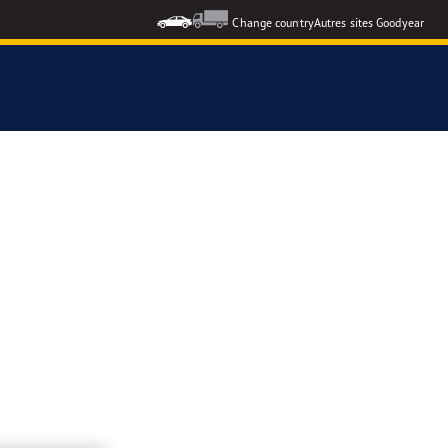
Change country
Autres sites Goodyear
formance 3
e