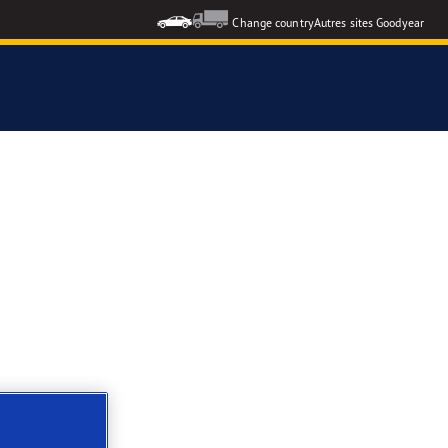
Change country
Autres sites Goodyear
formance 3
e