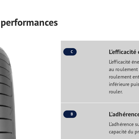
 performances
L'efficacit
C
L'efficacité é
au roulement 
roulement en
inférieure pui
rouler.
L'adhérence
B
L’adhérence s
capacité du pn