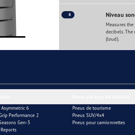
Niveau son
B
Measures the t
decibels. The 
(loud).
rimés
Pneus par type de véhicule
 Asymmetric 6
Pneus de tourisme
tGrip Performance 2
Pneus SUV/4x4
4Seasons Gen-3
Pneus pour camionnettes
t Reports