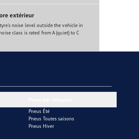
ore extérieur
yre's noise level outside the vehicle in
noise class is rated from A (quiet) to C
Pneus par catégorie
Pneus Été
Pneus Toutes saisons
Pneus Hiver