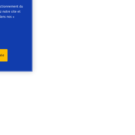
onctionnement du
 notre site et
dans nos «
ale