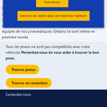
Tout refuser
Nos pneus ont été récompensés lors de nombreux tests
indépendants et nous proposons actuellement l’une des plus
Autoriser les cookies pour une expérience optimale
vastes gammes de tailles de pneus notés "A" vendus sur le
marché européen. La plupart des modèles Toyota peuvent être
équipés de nos pneumatiques. Certains le sont même en
première monte.
Tous les pneus ne sont pas compatibles avec votre
véhicule.
Permettez-nous de vous aider à trouver le bon
pneu.
Trouver pneus
Trouver un revendeur
Contactez-nous