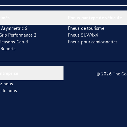
or 4Seasons GEN-3
rimés
Pneus par type de véhicule
 Asymmetric 6
Pneus de tourisme
tGrip Performance 2
Pneus SUV/4x4
4Seasons Gen-3
Pneus pour camionnettes
t Reports
entreprise
© 2026 The Go
ez-nous
s de nous