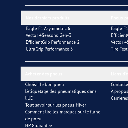
Glossaire
l'Avenir de la mobilité électrique
Vect
Nos derniers produits
Pneus p
Eagle F1 Asymmetric 6
Eagle F1
Vector 4Seasons Gen-3
Efficien
EfficientGrip Performance 2
Vector 
UltraGrip Performance 3
Tire Tes
Acheter des pneus
Liens d'
Choisir le bon pneu
Contact
L’étiquetage des pneumatiques dans
À propo
l’UE
Carrières
Tout savoir sur les pneus Hiver
Comment lire les marques sur le flanc
de pneu
HP Guarantee