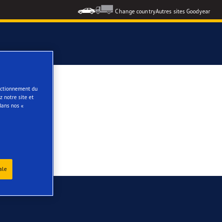
Change country
Autres sites Goodyear
formance 3
onctionnement du
 notre site et
dans nos «
e
ale