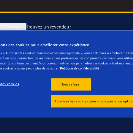
oi Goodyear?
Trouvez un revendeur
sons des cookies pour améliorer votre expérience.
tre Skoda Yeti
utation des pneus
year Blimp
UltraGrip Per
ur « Autoriser les cookies pour une expérience optimale », vous contribuez à améliorer le f
ent en nous permettant de mémoriser vos préférences, de comprendre comment vous utilisez
enter du contenu pertinent. Vous pouvez modifier vos paramètres de cookies à tout moment 
e Changement de pneu
year RACING
Pneus par typ
e cookies » ou en savoir plus dans notre
Politique de confidentialité
 des cookies
e F1 SuperSport
Tout refuser
ientgrip Performance 2
Autoriser les cookies pour une expérience optim
e F1 Asymmetric 6