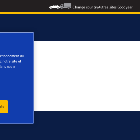
Change country
Autres sites Goodyear
formance 3
onctionnement du
 notre site et
dans nos «
e
ale