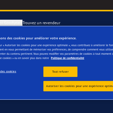
oi Goodyear?
Trouvez un revendeur
sons des cookies pour améliorer votre expérience.
tre Nissan Ariya
utation des pneus
year Blimp
UltraGrip Per
ur « Autoriser les cookies pour une expérience optimale », vous contribuez à améliorer le f
ent en nous permettant de mémoriser vos préférences, de comprendre comment vous utilisez
enter du contenu pertinent. Vous pouvez modifier vos paramètres de cookies à tout moment 
e Changement de pneu
year RACING
Pneus par typ
e cookies » ou en savoir plus dans notre
Politique de confidentialité
 des cookies
e F1 SuperSport
Tout refuser
ientgrip Performance 2
Autoriser les cookies pour une expérience optim
e F1 Asymmetric 6