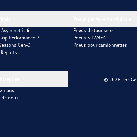
or 4Seasons GEN-3
rimés
Pneus par type de véhicule
 Asymmetric 6
Pneus de tourisme
tGrip Performance 2
Pneus SUV/4x4
4Seasons Gen-3
Pneus pour camionnettes
t Reports
entreprise
© 2026 The Go
ez-nous
s de nous