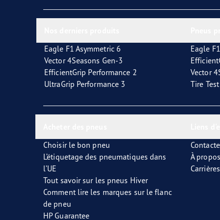
Glossaire
l'Avenir de la mobilité électrique
Vect
Nos derniers produits
Pneus p
Eagle F1 Asymmetric 6
Eagle F1
Vector 4Seasons Gen-3
Efficien
EfficientGrip Performance 2
Vector 
UltraGrip Performance 3
Tire Tes
Acheter des pneus
Liens d'
Choisir le bon pneu
Contact
L’étiquetage des pneumatiques dans
À propo
l’UE
Carrières
Tout savoir sur les pneus Hiver
Comment lire les marques sur le flanc
de pneu
HP Guarantee