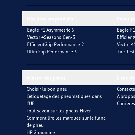
Glossaire
l'Avenir de la mobilité électrique
Vect
Nos derniers produits
Pneus p
Eagle F1 Asymmetric 6
Eagle F1
Vector 4Seasons Gen-3
Efficien
EfficientGrip Performance 2
Vector 
UltraGrip Performance 3
Tire Tes
Acheter des pneus
Liens d'
Choisir le bon pneu
Contact
L’étiquetage des pneumatiques dans
À propo
l’UE
Carrières
Tout savoir sur les pneus Hiver
Comment lire les marques sur le flanc
de pneu
HP Guarantee