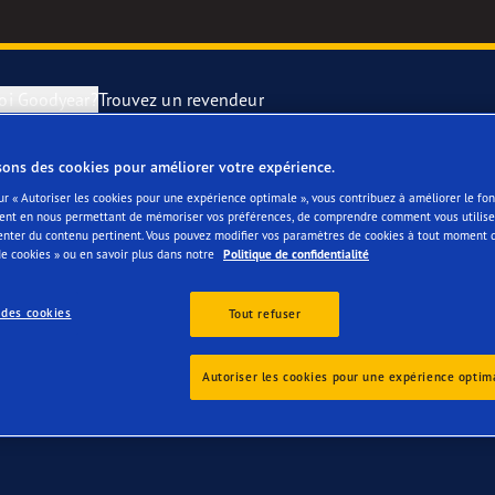
oi Goodyear?
Trouvez un revendeur
sons des cookies pour améliorer votre expérience.
 votre Range Rover E
utation des pneus
year Blimp
UltraGrip Per
ur « Autoriser les cookies pour une expérience optimale », vous contribuez à améliorer le f
ent en nous permettant de mémoriser vos préférences, de comprendre comment vous utilisez
enter du contenu pertinent. Vous pouvez modifier vos paramètres de cookies à tout moment 
e Changement de pneu
year RACING
Pneus par typ
e cookies » ou en savoir plus dans notre
Politique de confidentialité
 des cookies
e F1 SuperSport
Tout refuser
ientgrip Performance 2
Autoriser les cookies pour une expérience optim
e F1 Asymmetric 6