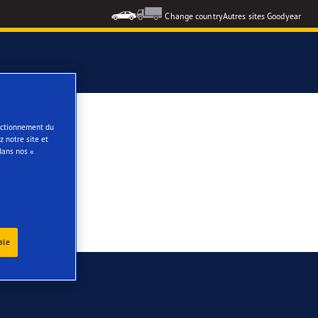
Change country
Autres sites Goodyear
voque
formance 3
onctionnement du
 notre site et
dans nos «
e
ale