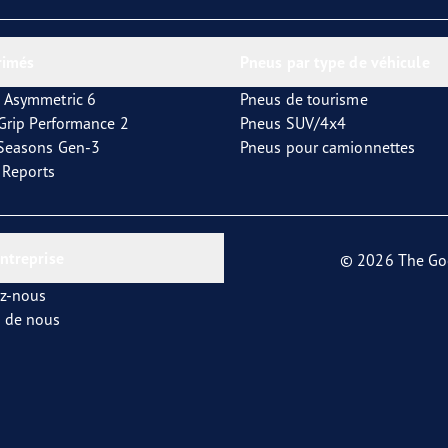
or 4Seasons GEN-3
rimés
Pneus par type de véhicule
 Asymmetric 6
Pneus de tourisme
tGrip Performance 2
Pneus SUV/4x4
4Seasons Gen-3
Pneus pour camionnettes
t Reports
entreprise
© 2026 The Go
ez-nous
s de nous