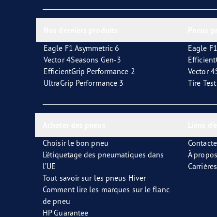
Glossaire
l'Avenir de la mobilité électrique
Vect
Nos derniers produits
Pneus p
Eagle F1 Asymmetric 6
Eagle F1
Vector 4Seasons Gen-3
Efficien
EfficientGrip Performance 2
Vector 
UltraGrip Performance 3
Tire Tes
Acheter des pneus
Liens d'
Choisir le bon pneu
Contact
L’étiquetage des pneumatiques dans
À propo
l’UE
Carrières
Tout savoir sur les pneus Hiver
Comment lire les marques sur le flanc
de pneu
HP Guarantee