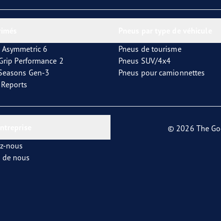
or 4Seasons GEN-3
rimés
Pneus par type de véhicule
 Asymmetric 6
Pneus de tourisme
tGrip Performance 2
Pneus SUV/4x4
4Seasons Gen-3
Pneus pour camionnettes
t Reports
entreprise
© 2026 The Go
ez-nous
s de nous