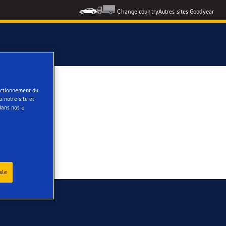
Change country
Autres sites Goodyear
formance 3
onctionnement du
 notre site et
dans nos «
e
ale