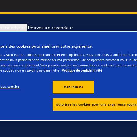
oi Goodyear?
Trouvez un revendeur
sons des cookies pour améliorer votre expérience.
 Ford Puma
utation des pneus
year Blimp
UltraGrip Per
ur « Autoriser les cookies pour une expérience optimale », vous contribuez à améliorer le f
ent en nous permettant de mémoriser vos préférences, de comprendre comment vous utilisez
enter du contenu pertinent. Vous pouvez modifier vos paramètres de cookies à tout moment 
e Changement de pneu
year RACING
Pneus par typ
e cookies » ou en savoir plus dans notre
Politique de confidentialité
 des cookies
e F1 SuperSport
Tout refuser
ientgrip Performance 2
Autoriser les cookies pour une expérience optim
e F1 Asymmetric 6