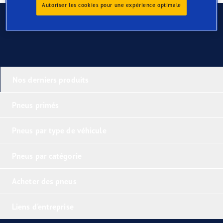
Autoriser les cookies pour une expérience optimale
Contactez-nous
Nos derniers produits
Pneus primés
Pneus par type de véhicule
Pneus par catégorie
Acheter des pneus
Liens d'entreprise