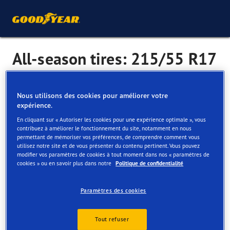
All-season tires: 215/55 R17
As the name suggests, all-season tyres are a great option
Nous utilisons des cookies pour améliorer votre
expérience.
for all-round performance with a wide variety of surfaces
and conditions.
En cliquant sur « Autoriser les cookies pour une expérience optimale », vous
contribuez à améliorer le fonctionnement du site, notamment en nous
Designed to: cope with changing weather conditions like
permettant de mémoriser vos préférences, de comprendre comment vous
utilisez notre site et de vous présenter du contenu pertinent. Vous pouvez
rain, sleet, slush and even light snow.
modifier vos paramètres de cookies à tout moment dans nos « paramètres de
cookies » ou en savoir plus dans notre
Politique de confidentialité
Consider if: you live in a place with seasonal weather.
Paramètres des cookies
Tailles de pneus toutes saisons populaires
195/55 R16
195/65 R15
Tout refuser