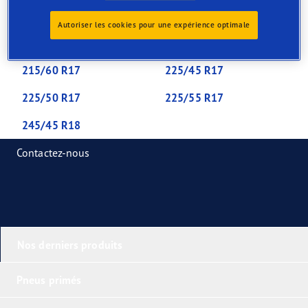
205/45 R16
205/50 R17
Autoriser les cookies pour une expérience optimale
205/55 R16
205/60 R16
215/60 R17
225/45 R17
225/50 R17
225/55 R17
245/45 R18
Contactez-nous
Nos derniers produits
Pneus primés