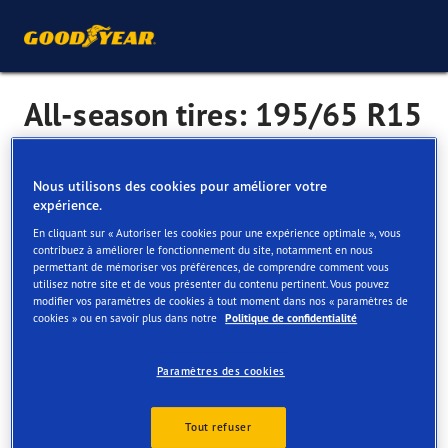
All-season tires: 195/65 R15
As the name suggests, all-season tyres are a great option
Nous utilisons des cookies pour améliorer votre
expérience.
for all-round performance with a wide variety of surfaces
and conditions.
En cliquant sur « Autoriser les cookies pour une expérience optimale », vous
contribuez à améliorer le fonctionnement du site, notamment en nous
Designed to: cope with changing weather conditions like
permettant de mémoriser vos préférences, de comprendre comment vous
utilisez notre site et de vous présenter du contenu pertinent. Vous pouvez
rain, sleet, slush and even light snow.
modifier vos paramètres de cookies à tout moment dans nos « paramètres de
cookies » ou en savoir plus dans notre
Politique de confidentialité
Consider if: you live in a place with seasonal weather.
Paramètres des cookies
Tailles de pneus toutes saisons populaires
195/55 R16
205/50 R17
Tout refuser