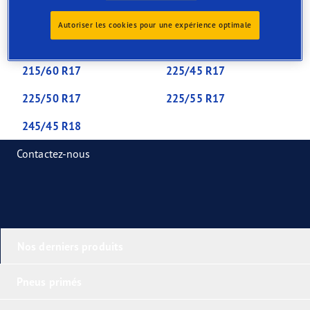
205/45 R16
205/55 R16
Autoriser les cookies pour une expérience optimale
205/60 R16
215/55 R17
215/60 R17
225/45 R17
225/50 R17
225/55 R17
245/45 R18
Contactez-nous
Nos derniers produits
Pneus primés