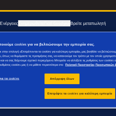
Ενέργειες
Ενημερωθείτε
Γιατί Goodyear
Βρείτε μεταπωλητή
5/45 R18
οιούμε cookies για να βελτιώσουμε την εμπειρία σας.
θωση και αλλαγή των ελαστικών σας
σκευαστές Αυτοκινήτων (OE)
κ στην επιλογή «Επιτρέπονται τα cookies για καλύτερη εμπειρία», μας βοηθάτε να βελτιώσουμ
υ, όπως να θυμόμαστε τις προτιμήσεις σας, να κατανοούμε τον τρόπο με τον οποίο χρησιμοποι
ι ρεζέρβας
dComfort τεχνολογία
 και να σας δείχνουμε σχετικό περιεχόμενο. Μπορείτε να αλλάξετε τις ρυθμίσεις των cookies
«ρυθμίσεις cookie» μας ή να μάθετε περισσότερα στο
Πολιτική Προστασίας Προσωπικών 
low, winter tyres also feature treads that maximize grip and bra
e F1 SuperSport
ther conditions, including slush, snow, freezing rain and ice.
ια τα cookies
Απόρριψη όλων
: made from specially formulated tread rubber, winter tyres help 
year Blimp
Επιτρέψτε τα cookies για καλύτερη εμπειρία
nd extra cuts in the tread called ‘sipes’. These provide extra bite
e F1 Asymmetric 6