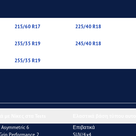
aGrip Performance 3
215/60 R17
225/40 R18
235/35 R19
245/40 R18
255/35 R19
ά με Νίκες στα Tests
Ελαστικά βάση τύπου αυτο
 Asymmetric 6
Επιβατικά
tGrip Performance 2
SUV/4x4