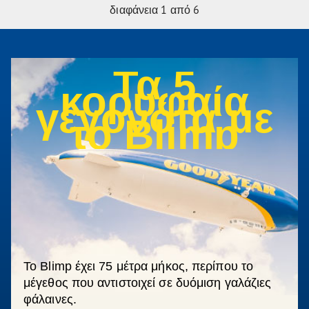
διαφάνεια
1
από 6
Τα 5
κορυφαία
γεγονότα με
το Blimp
Το Blimp έχει 75 μέτρα μήκος, περίπου το
μέγεθος που αντιστοιχεί σε δυόμιση γαλάζιες
φάλαινες.