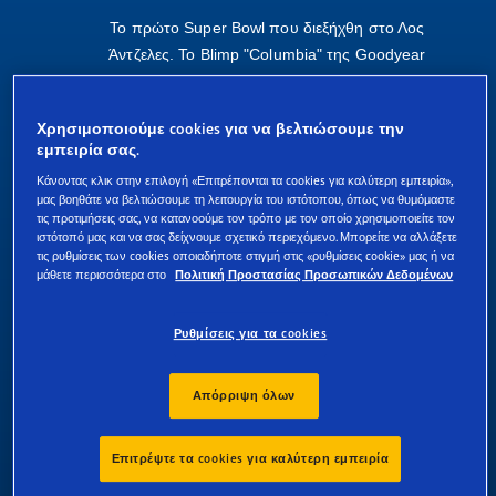
Το πρώτο Super Bowl που διεξήχθη στο Λος
Άντζελες. Το Blimp "Columbia" της Goodyear
παρείχε ζωντανή τηλεοπτική αναμετάδοση.
1973
Χρησιμοποιούμε cookies για να βελτιώσουμε την
εμπειρία σας.
Το Blimp Europa κάνει το ντεμπούτο του στο
Κάνοντας κλικ στην επιλογή «Επιτρέπονται τα cookies για καλύτερη εμπειρία»,
Le Mans.
μας βοηθάτε να βελτιώσουμε τη λειτουργία του ιστότοπου, όπως να θυμόμαστε
τις προτιμήσεις σας, να κατανοούμε τον τρόπο με τον οποίο χρησιμοποιείτε τον
1989
ιστότοπό μας και να σας δείχνουμε σχετικό περιεχόμενο. Μπορείτε να αλλάξετε
τις ρυθμίσεις των cookies οποιαδήποτε στιγμή στις «ρυθμίσεις cookie» μας ή να
Ένας τεράστιος σεισμός πλήττει το Σαν
μάθετε περισσότερα στο
Πολιτική Προστασίας Προσωπικών Δεδομένων
Φρανσίσκο. Το Columbia, που βιντεοσκοπεί
το τρίτο παιχνίδι μπέιζμπολ του
Ρυθμίσεις για τα cookies
πρωταθλήματος "World Series", προσφέρει
σημαντική υποστήριξη στην προσπάθεια
Απόρριψη όλων
ανακούφισης.
1930
Επιτρέψτε τα cookies για καλύτερη εμπειρία
Το Blimp "Defender" της Goodyear έγινε το