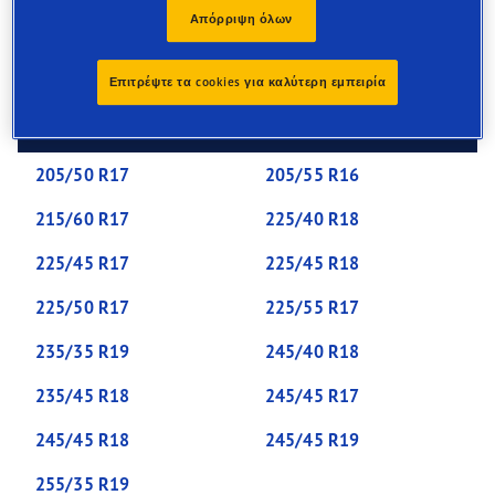
extra cuts in the tread called ‘sipes’. These provide extra
Απόρριψη όλων
bite to grip winter roads, hills and sharp corners, and
remove build-ups of snow.
Επιτρέψτε τα cookies για καλύτερη εμπειρία
More popular winter tyre sizes
205/50 R17
205/55 R16
215/60 R17
225/40 R18
225/45 R17
225/45 R18
225/50 R17
225/55 R17
235/35 R19
245/40 R18
235/45 R18
245/45 R17
245/45 R18
245/45 R19
255/35 R19