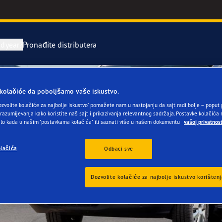
dyear?
Pronađite distributera
avak i zamjena guma
year Racing
 kolačiće da poboljšamo vaše iskustvo.
ozvolite kolačiće za najbolje iskustvo" pomažete nam u nastojanju da sajt radi bolje – popu
ientGrip Performance 2 range
 razumijevanja kako koristite naš sajt i prikazivanja relevantnog sadržaja. Postavke kolačić
bilo kada u našim "postavkama kolačića" ili saznati više u našem dokumentu
vašoj privatnost
or 4Seasons range
lačića
Odbaci sve
e F1 SuperSport
Dozvolite kolačiće za najbolje iskustvo korišten
e F1 Asymmetric 6