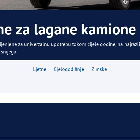
aGrip Performance 3
me za lagane kamione
enjene za univerzalnu upotrebu tokom cijele godine, na najrazl
 snijega.
Ljetne
Cjelogodišnje
Zimske