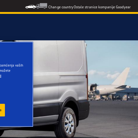
Change country
Ostale stranice kompanije Goodyear
t pamćenja vaših
a možete
i
ja