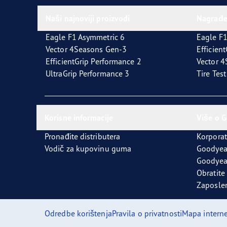
Naši najnoviji proizvodi
Nagrađ
Eagle F1 Asymmetric 6
Eagle F1
Vector 4Seasons Gen-3
Efficien
EfficientGrip Performance 2
Vector 
UltraGrip Performance 3
Tire Tes
Korisne informacije
Više o 
Pronađite distributera
Korporat
Vodič za kupovinu guma
Goodyea
Goodyea
Obratite
Zaposle
Odredbe korištenja
Pravila o privatnosti
Mapa interne