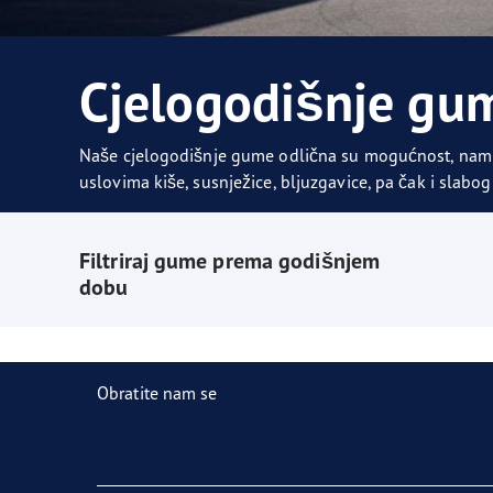
Briga o gumama
Goodyear Blimp
Ultr
Cjelogodišnje gu
Naše cjelogodišnje gume odlična su mogućnost, namij
uslovima kiše, susnježice, bljuzgavice, pa čak i slabog
Filtriraj gume prema godišnjem
dobu
Obratite nam se