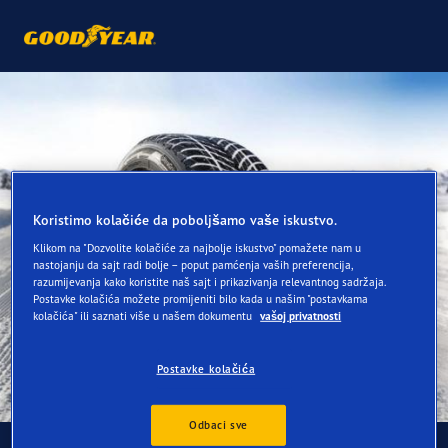
Koristimo kolačiće da poboljšamo vaše iskustvo.
Klikom na "Dozvolite kolačiće za najbolje iskustvo" pomažete nam u
nastojanju da sajt radi bolje – poput pamćenja vaših preferencija,
razumijevanja kako koristite naš sajt i prikazivanja relevantnog sadržaja.
Postavke kolačića možete promijeniti bilo kada u našim "postavkama
kolačića" ili saznati više u našem dokumentu
vašoj privatnosti
Postavke kolačića
Odbaci sve