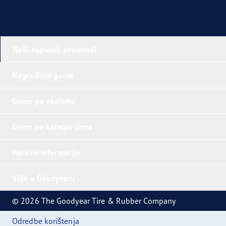
Naši najnoviji proizvodi
Nagrađene gume
Gume po vozilima
Gume po kategorijama
Korisne informacije
Više o Goodyearu
© 2026 The Goodyear Tire & Rubber Company
Odredbe korištenja