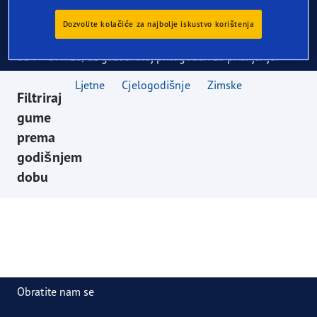
Zimske gume
Dozvolite kolačiće za najbolje iskustvo korištenja
Optimizirane za hladne vremenske uslove i temperature
od 7 °C i niže, uz gazeći sloj prilagođen za prianjanje.
Ljetne
Cjelogodišnje
Zimske
Filtriraj
gume
prema
godišnjem
dobu
Obratite nam se