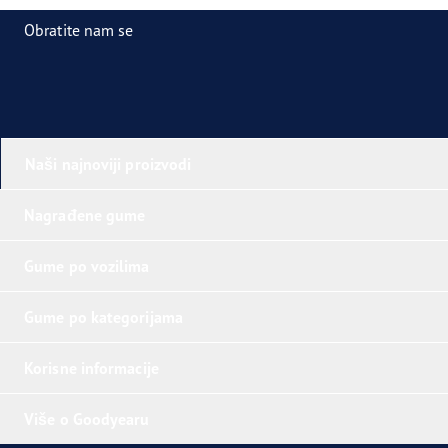
Obratite nam se
Naši najnoviji proizvodi
Nagrađene gume
Gume po vozilima
Gume po kategorijama
Korisne informacije
Više o Goodyearu