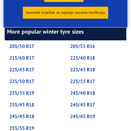
extra cuts in the tread called ‘sipes’. These provide extra
bite to grip winter roads, hills and sharp corners, and
Dozvolite kolačiće za najbolje iskustvo korištenja
remove build-ups of snow.
More popular winter tyre sizes
205/50 R17
205/55 R16
215/60 R17
225/40 R18
225/45 R17
225/45 R18
225/50 R17
225/55 R17
235/35 R19
245/40 R18
235/45 R18
245/45 R17
245/45 R18
245/45 R19
255/35 R19