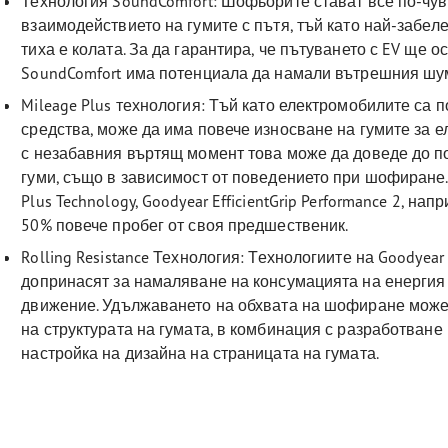
Технология SoundComfort: Шофьорите стават все по-чув
взаимодействието на гумите с пътя, тъй като най-забе
тиха е колата. За да гарантира, че пътуването с EV ще 
SoundComfort има потенциала да намали вътрешния шу
Mileage Plus технология: Тъй като електромобилите са 
средства, може да има повече износване на гумите за 
с незабавния въртящ момент това може да доведе до п
гуми, също в зависимост от поведението при шофиране.
Plus Technology, Goodyear EfficientGrip Performance 2, н
50% повече пробег от своя предшественик.
Rolling Resistance Технология: Технологиите на Goodyea
допринасят за намаляване на консумацията на енергия
движение. Удължаването на обхвата на шофиране може 
на структурата на гумата, в комбинация с разработван
настройка на дизайна на страницата на гумата.