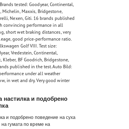
Brands tested: Goodyear, Continental,
 Michelin, Maxxis, Bridgestone,
relli, Nexen, Giti. 16 brands published
ith convincing performance in all
g, short wet braking distances, very
eage, good price-performance ratio.
lkswagen Golf VIII. Test size:
ear, Vredestein, Continental,
, Kleber, BF Goodrich, Bridgestone,
nds published in the test. Auto Bild:
 performance under all weather
w, in wet and dry. Very good winter
а настилка и подобрено
лка
лка и подобрено поведение на суха
на гумата по време на