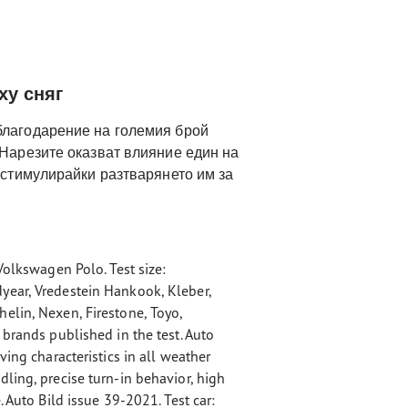
ху сняг
благодарение на големия брой
 Нарезите оказват влияние един на
, стимулирайки разтварянето им за
Volkswagen Polo. Test size:
year, Vredestein Hankook, Kleber,
elin, Nexen, Firestone, Toyo,
 brands published in the test. Auto
ving characteristics in all weather
ling, precise turn-in behavior, high
. Auto Bild issue 39-2021. Test car: