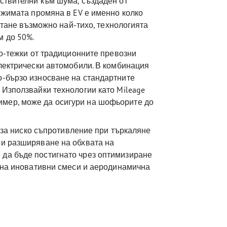
ствителни към шума, създаден от
лежимата промяна в EV е именно колко
остане възможно най-тихо, технологията
м до 50%.
по-тежки от традиционните превозни
електрически автомобили. В комбинация
о-бързо износване на стандартните
 Използвайки технологии като Mileage
апример, може да осигури на шофьорите до
r за ниско съпротивление при търкаляне
 и разширяване на обхвата на
да бъде постигнато чрез оптимизиране
е на иновативни смеси и аеродинамична