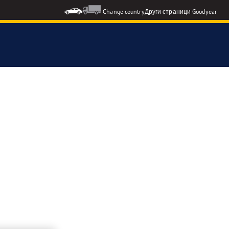
Change country
Други страници Goodyear