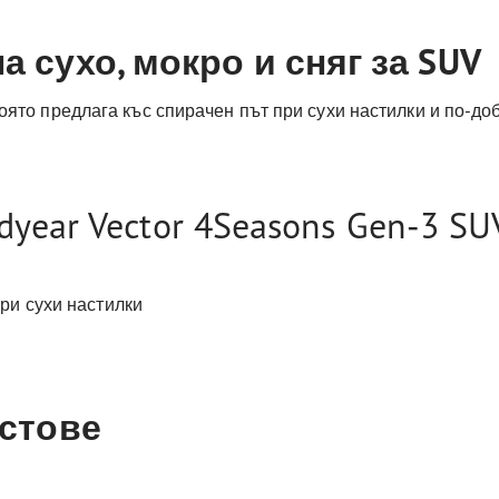
 сухо, мокро и сняг за SUV
 която предлага къс спирачен път при сухи настилки и по-д
dyear Vector 4Seasons Gen-3 SUV
ри сухи настилки
естове