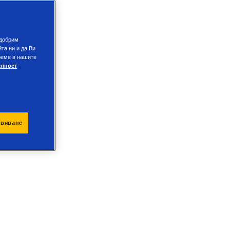
одобрим
та ни и да Ви
реме в нашите
елност
ивяване