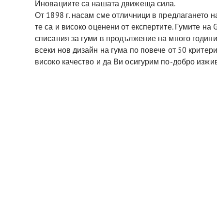
Иновациите са нашата движеща сила.
От 1898 г. насам сме отличници в предлагането н
те са и високо оценени от експертите. Гумите на
списания за гуми в продължение на много години
всеки нов дизайн на гума по повече от 50 критер
високо качество и да Ви осигурим по-добро изж