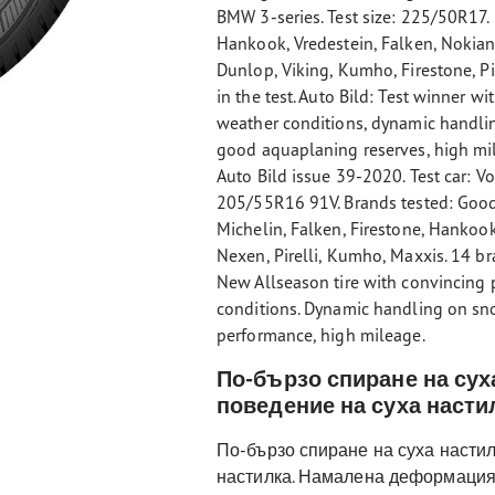
BMW 3-series. Test size: 225/50R17. 
Hankook, Vredestein, Falken, Nokian,
Dunlop, Viking, Kumho, Firestone, Pi
in the test. Auto Bild: Test winner w
weather conditions, dynamic handlin
good aquaplaning reserves, high mil
Auto Bild issue 39-2020. Test car: Vo
205/55R16 91V. Brands tested: Goody
Michelin, Falken, Firestone, Hankook
Nexen, Pirelli, Kumho, Maxxis. 14 bra
New Allseason tire with convincing
conditions. Dynamic handling on sno
performance, high mileage.
По-бързо спиране на сух
поведение на суха насти
По-бързо спиране на суха насти
настилка. Намалена деформация 