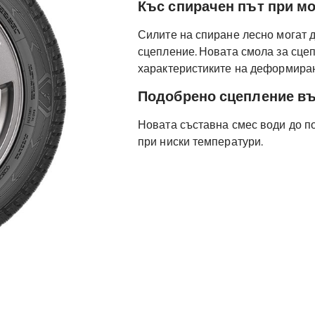
Къс спирачен път при мо
Силите на спиране лесно могат 
сцепление. Новата смола за сце
характеристиките на деформиран
Подобрено сцепление въ
Новата съставна смес води до п
при ниски температури.