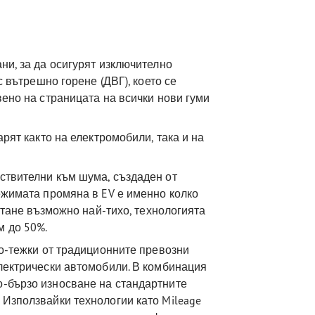
ни, за да осигурят изключително
с вътрешно горене (ДВГ), което се
вено на страницата на всички нови гуми
арят както на електромобили, така и на
ствителни към шума, създаден от
лежимата промяна в EV е именно колко
остане възможно най-тихо, технологията
м до 50%.
по-тежки от традиционните превозни
електрически автомобили. В комбинация
о-бързо износване на стандартните
 Използвайки технологии като Mileage