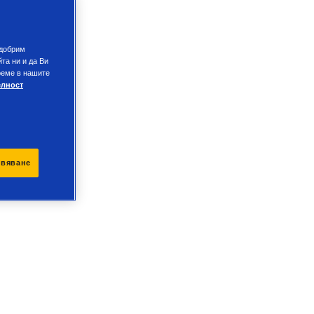
одобрим
та ни и да Ви
реме в нашите
елност
ивяване