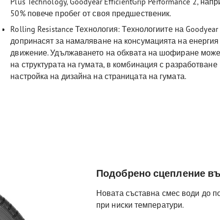
Plus Technology, Goodyear EfficientGrip Performance 2, н
50% повече пробег от своя предшественик.
Rolling Resistance Технология: Технологиите на Goodyea
допринасят за намаляване на консумацията на енергия
движение. Удължаването на обхвата на шофиране може 
на структурата на гумата, в комбинация с разработван
настройка на дизайна на страницата на гумата.
Подобрено сцепление въ
Новата съставна смес води до п
при ниски температури.