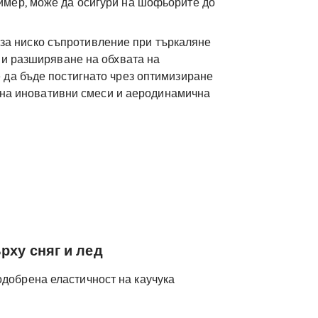
апример, може да осигури на шофьорите до
r за ниско съпротивление при търкаляне
 и разширяване на обхвата на
да бъде постигнато чрез оптимизиране
е на иновативни смеси и аеродинамична
рху сняг и лед
одобрена еластичност на каучука