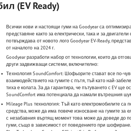
л (EV Ready)
Всички нови и настоящи гуми на Goodyear са оптимизира
представяне както за електрически, така и за двигатели 
потвърждава от новото лого Goodyear EV-Ready, предста
от началото на 2024 г.
Goodyear разработи набор от технологии, които да отгов
други задвижващи системи, включително:
Технология SoundComfort: Шофьорите стават все по-чув
взаимодействието на гумите с пътя, тъй като най-забе
тиха е колата. За да гарантира, че пътуването с EV ще 
SoundComfort има потенциала да намали вътрешния шу
Mileage Plus технология: Тъй като електромобилите са 
средства, може да има повече износване на гумите за 
с незабавния въртящ момент това може да доведе до п
гуми, също в зависимост от поведението при шофиране.