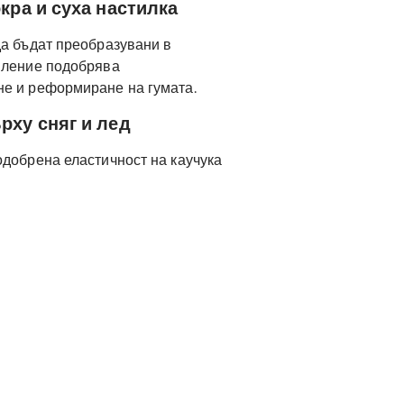
кра и суха настилка
да бъдат преобразувани в
пление подобрява
е и реформиране на гумата.
рху сняг и лед
одобрена еластичност на каучука