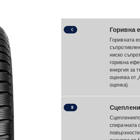
Горивна 
C
Горивната е
съпротивлени
ниско съпро
горивна ефек
енергия за т
оценява от „A
оценка).
Сцеплени
B
Сцеплението
спирачната 
повърхности
оценява от A