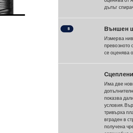
дълъг спирач
Външен 
B
Измерва нив
превозното 
се оценява от 
Сцеплени
Има две нов
допълнителна
показва дал
условия. Въ
тривърха пла
вграден в ст
получена чр