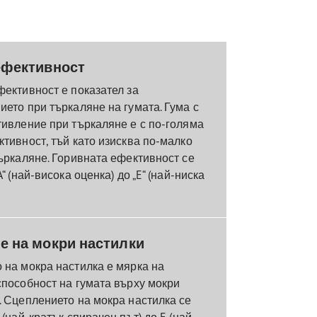
ефективност
фективност е показател за
ето при търкаляне на гумата. Гума с
тивление при търкаляне е с по-голяма
тивност, тъй като изисква по-малко
ъркаляне. Горивната ефективност се
“ (най-висока оценка) до „E“ (най-ниска
е на мокри настилки
 на мокра настилка е мярка на
способност на гумата върху мокри
. Сцеплението на мокра настилка се
 (най-кратък спирачен път) до E (най-