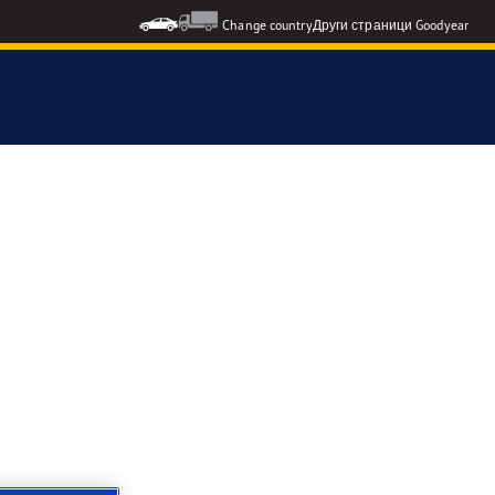
Change country
Други страници Goodyear