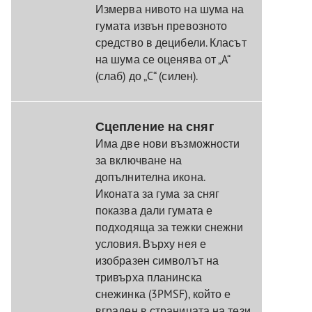
Измерва нивото на шума на
гумата извън превозното
средство в децибели. Класът
на шума се оценява от „A“
(слаб) до „C“ (силен).
Сцепление на сняг
Има две нови възможности
за включване на
допълнителна икона.
Иконата за гума за сняг
показва дали гумата е
подходяща за тежки снежни
условия. Върху нея е
изобразен символът на
тривърха планинска
снежинка (3PMSF), който е
вграден в страницата на тези