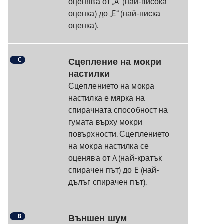
оценява от „A“ (най-висока
оценка) до „E“ (най-ниска
оценка).
C
Сцепление на мокри
настилки
Сцеплението на мокра
настилка е мярка на
спирачната способност на
гумата върху мокри
повърхности. Сцеплението
на мокра настилка се
оценява от A (най-кратък
спирачен път) до E (най-
дълъг спирачен път).
B
Външен шум