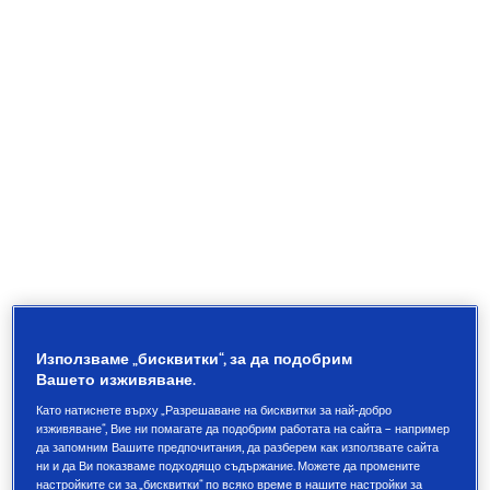
Използваме „бисквитки“, за да подобрим
Вашето изживяване.
Подобрени характеристики при мокра и суха
Като натиснете върху „Разрешаване на бисквитки за най-добро
настилка и при зимни условия
изживяване“, Вие ни помагате да подобрим работата на сайта – например
да запомним Вашите предпочитания, да разберем как използвате сайта
Къс спирачен път при мокра и суха настилка
ни и да Ви показваме подходящо съдържание. Можете да промените
настройките си за „бисквитки“ по всяко време в нашите настройки за