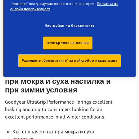
Подобрено сцепление върху сняг и лед
„бисквитки“ или да научите повече в нашите раздели
Политика за
онлайн поверителност
Сцепление на сняг
Настройки на бисквитките
Отхвърляне на всички
Описание
Разрешете „бисквитките“ за най-добро изживяване
Подобрени характеристики
при мокра и суха настилка и
при зимни условия
Goodyear UltraGrip Performance+ brings excellent
braking and grip to consumers looking for an
excellent performance in all winter conditions.
Къс спирачен път при мокра и суха