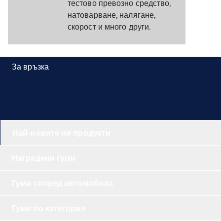
тестово превозно средство,
натоварване, налягане,
скорост и много други.
За връзка
Най-новите ни продукти
Наградени гуми
Гуми според автомобила
Гуми по категория