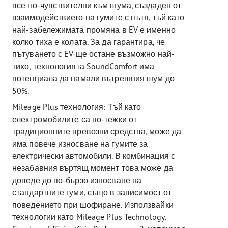
все по-чувствителни към шума, създаден от
взаимодействието на гумите с пътя, тъй като
най-забележимата промяна в EV е именно
колко тиха е колата. За да гарантира, че
пътуването с EV ще остане възможно най-
тихо, технологията SoundComfort има
потенциала да намали вътрешния шум до
50%.
Mileage Plus технология: Тъй като
електромобилите са по-тежки от
традиционните превозни средства, може да
има повече износване на гумите за
електрически автомобили. В комбинация с
незабавния въртящ момент това може да
доведе до по-бързо износване на
стандартните гуми, също в зависимост от
поведението при шофиране. Използвайки
технологии като Mileage Plus Technology,