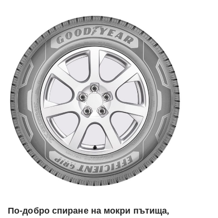
По-добро спиране на мокри пътища,