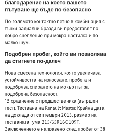
благодарение на което вашето
пътуване ще бъде по-безопасно
По-голямото контактно петно в комбинация с
тънки радиални бразди ви предоставят по-
добро сцепление при мокра настилка и по-
малко шум.
Подобрен пробег, който ви позволява
да стигнете по-далеч
Нова смесена технология, която увеличава
устойчивостта на износване, пробега и
подобрява спирането на мокър път за
подобрена безопасност.
*В сравнение с предшественика (вътршен
тест). Тествана на Renault Master. Крайна дата
на доклада от септември 2015, размер на
тестваната гума 215/65R16C 109T.
Заключението е направено след пробег от 38