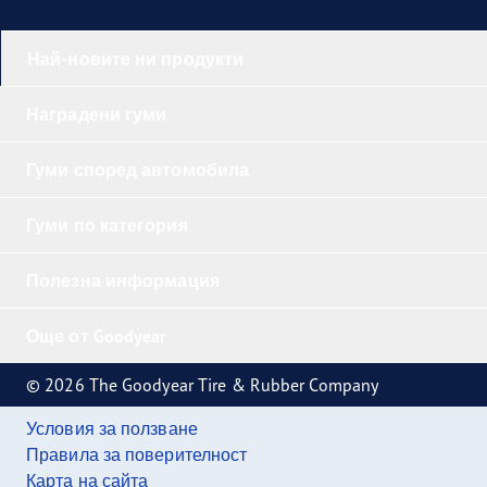
Най-новите ни продукти
Наградени гуми
Гуми според автомобила
Гуми по категория
Полезна информация
Още от Goodyear
© 2026 The Goodyear Tire & Rubber Company
Условия за ползване
Правила за поверителност
Карта на сайта