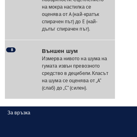
на мокра настилка се
оценява от A (най-кратък
спирачен път) до E (най-
дълъг спирачен път).
B
Външен шум
Измерва нивото на шума на
гумата извън превозното
средство в децибели. Класът
на шума се оценява от „A“
(слаб) до „C“ (силен).
За връзка