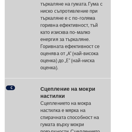
търкаляне на гумата. Гума с
ниско съпротивление при
търкаляне е с по-голяма
горивна ефективност, тъй
като изисква по-малко
енергия за търкаляне.
Горивната ефективност се
оценява от „A“ (най-висока
оценка) до „E“ (най-ниска
оценка).
C
Сцепление на мокри
настилки
Сцеплението на мокра
настилка е мярка на
спирачната способност на
гумата върху мокри
повърхности. Сцеплението