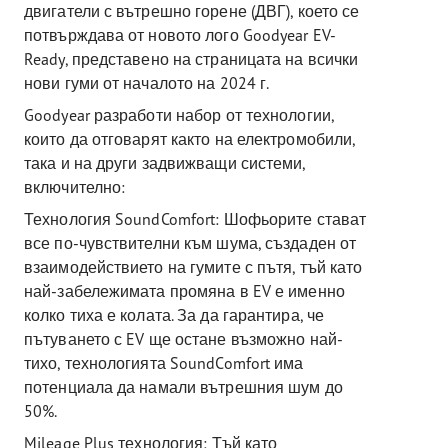
двигатели с вътрешно горене (ДВГ), което се
потвърждава от новото лого Goodyear EV-
Ready, представено на страницата на всички
нови гуми от началото на 2024 г.
Goodyear разработи набор от технологии,
които да отговарят както на електромобили,
така и на други задвижващи системи,
включително:
Технология SoundComfort: Шофьорите стават
все по-чувствителни към шума, създаден от
взаимодействието на гумите с пътя, тъй като
най-забележимата промяна в EV е именно
колко тиха е колата. За да гарантира, че
пътуването с EV ще остане възможно най-
тихо, технологията SoundComfort има
потенциала да намали вътрешния шум до
50%.
Mileage Plus технология: Тъй като