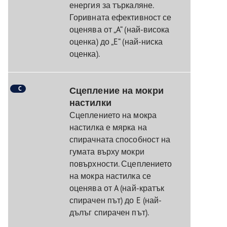
енергия за търкаляне.
Горивната ефективност се
оценява от „A“ (най-висока
оценка) до „E“ (най-ниска
оценка).
C
Сцепление на мокри
настилки
Сцеплението на мокра
настилка е мярка на
спирачната способност на
гумата върху мокри
повърхности. Сцеплението
на мокра настилка се
оценява от A (най-кратък
спирачен път) до E (най-
дълъг спирачен път).