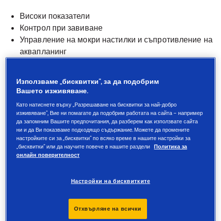
Високи показатели
Контрол при завиване
Управление на мокри настилки и съпротивление на
аквапланинг
Гладко, тихо возене
Използваме „бисквитки“, за да подобрим
EV-Ready
Вашето изживяване.
Като натиснете върху „Разрешаване на бисквитки за най-добро
Технология RIM PROTECTION
изживяване“, Вие ни помагате да подобрим работата на сайта – например
да запомним Вашите предпочитания, да разберем как използвате сайта
ни и да Ви показваме подходящо съдържание. Можете да промените
настройките си за „бисквитки“ по всяко време в нашите настройки за
„бисквитки“ или да научите повече в нашите раздели
Политика за
онлайн поверителност
Описание
Настройки на бисквитките
Всички предимства на гумите
Отхвърляне на всички
с най-високи показатели,