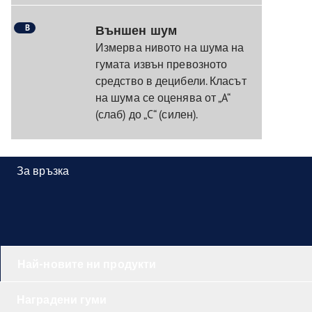
B
Външен шум
Измерва нивото на шума на
гумата извън превозното
средство в децибели. Класът
на шума се оценява от „A“
(слаб) до „C“ (силен).
За връзка
Най-новите ни продукти
Наградени гуми