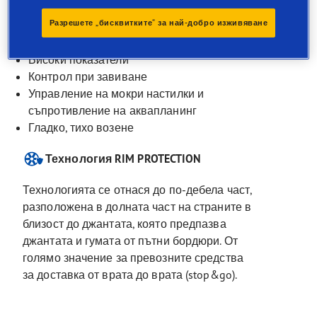
оптимизирани за SUV от
Разрешете „бисквитките“ за най-добро изживяване
висок клас
Високи показатели
Контрол при завиване
Управление на мокри настилки и
съпротивление на аквапланинг
Гладко, тихо возене
Технология RIM PROTECTION
Технологията се отнася до по-дебела част,
разположена в долната част на страните в
близост до джантата, която предпазва
джантата и гумата от пътни бордюри. От
голямо значение за превозните средства
за доставка от врата до врата (stop&go).