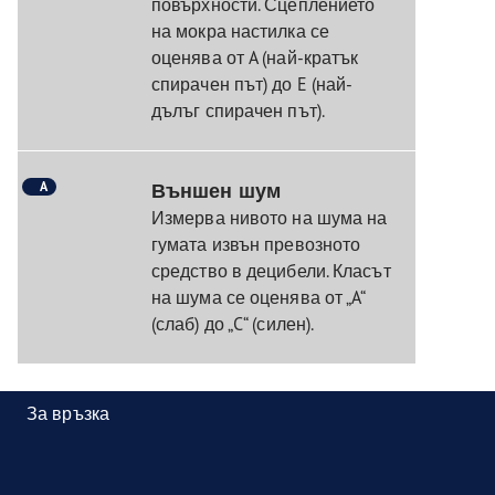
повърхности. Сцеплението
на мокра настилка се
оценява от A (най-кратък
спирачен път) до E (най-
дълъг спирачен път).
A
Външен шум
Измерва нивото на шума на
гумата извън превозното
средство в децибели. Класът
на шума се оценява от „A“
(слаб) до „C“ (силен).
За връзка