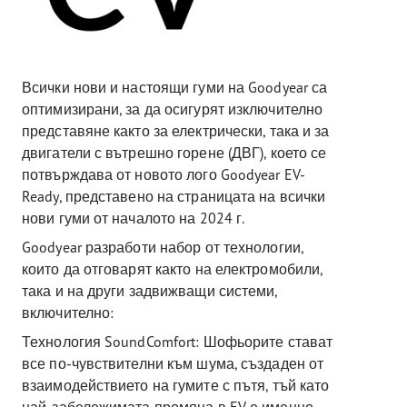
Всички нови и настоящи гуми на Goodyear са
оптимизирани, за да осигурят изключително
представяне както за електрически, така и за
двигатели с вътрешно горене (ДВГ), което се
потвърждава от новото лого Goodyear EV-
Ready, представено на страницата на всички
нови гуми от началото на 2024 г.
Goodyear разработи набор от технологии,
които да отговарят както на електромобили,
така и на други задвижващи системи,
включително:
Технология SoundComfort: Шофьорите стават
все по-чувствителни към шума, създаден от
взаимодействието на гумите с пътя, тъй като
най-забележимата промяна в EV е именно