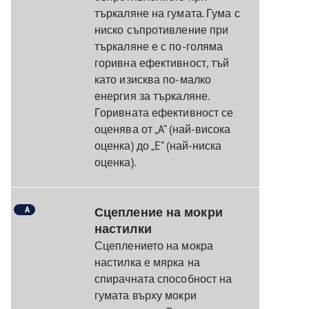
търкаляне на гумата. Гума с
ниско съпротивление при
търкаляне е с по-голяма
горивна ефективност, тъй
като изисква по-малко
енергия за търкаляне.
Горивната ефективност се
оценява от „A“ (най-висока
оценка) до „E“ (най-ниска
оценка).
A
Сцепление на мокри
настилки
Сцеплението на мокра
настилка е мярка на
спирачната способност на
гумата върху мокри