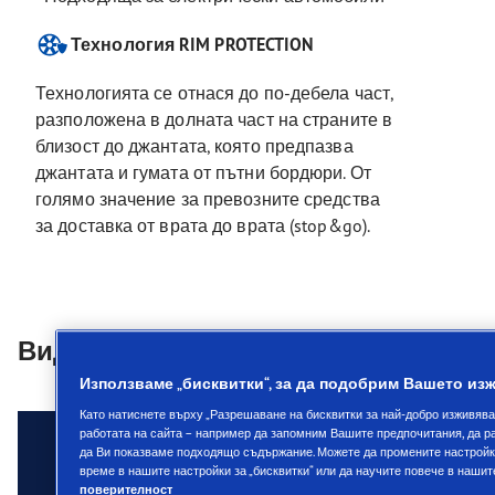
Технология RIM PROTECTION
Технологията се отнася до по-дебела част,
разположена в долната част на страните в
близост до джантата, която предпазва
джантата и гумата от пътни бордюри. От
голямо значение за превозните средства
за доставка от врата до врата (stop&go).
Видеа
Използваме „бисквитки“, за да подобрим Вашето из
Като натиснете върху „Разрешаване на бисквитки за най-добро изживява
работата на сайта – например да запомним Вашите предпочитания, да ра
да Ви показваме подходящо съдържание. Можете да промените настройкит
време в нашите настройки за „бисквитки“ или да научите повече в наши
поверителност