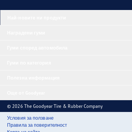
Най-новите ни продукти
Наградени гуми
Гуми според автомобила
Гуми по категория
Полезна информация
Още от Goodyear
© 2026 The Goodyear Tire & Rubber Company
Условия за ползване
Правила за поверителност
Карта на сайта