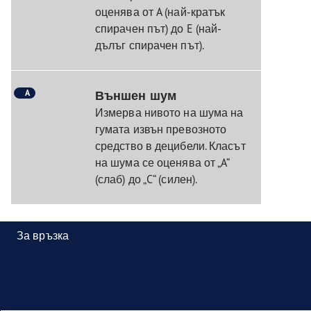
оценява от A (най-кратък
спирачен път) до E (най-
дълъг спирачен път).
A
Външен шум
Измерва нивото на шума на
гумата извън превозното
средство в децибели. Класът
на шума се оценява от „A“
(слаб) до „C“ (силен).
За връзка