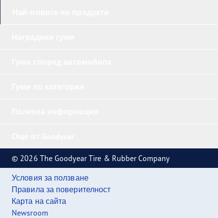
Най-новите ни продукти
Наградени гуми
Гуми според автомобила
Гуми по категория
Полезна информация
Още от Goodyear
© 2026 The Goodyear Tire & Rubber Company
Условия за ползване
Правила за поверителност
Карта на сайта
Newsroom