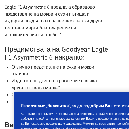
Eagle F1 Asymmetric 6 предлага образцово
представяне на мокри и сухи пътища и
издържа по-дълго в сравнение с всяка друга
тествана марка благодарение на
изключителния си пробег.*
Предимствата на Goodyear Eagle
F1 Asymmetric 6 накратко:
Отлично представяне на сухи и мокри
пътища
Издържа по-дълго в сравнение с всяка
друга тествана марка*
Отлично спиране и управление на мокро
Подходяща за електрически автомобили
Използваме „бисквитки“, за да подобрим Вашето из
Като натиснете върху „Разрешаване на бисквитки за най-добро изживява
работата на сайта – например да запомним Вашите предпочитания, да ра
Видеа
да Ви показваме подходящо съдържание. Можете да промените настройкит
време в нашите настройки за „бисквитки“ или да научите повече в наши