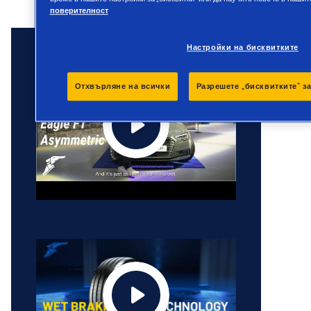
поверителност
Настройки на бисквитките
Отхвърляне на всички
Разрешете „бисквитките“ з