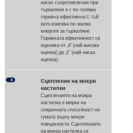
ниско съпротивление при
търкаляне е с по-голяма
горивна ефективност, тъй
като изисква по-малко
енергия за търкаляне.
Горивната ефективност се
оценява от „A“ (най-висока
оценка) до „E“ (най-ниска
оценка).
A
Сцепление на мокри
настилки
Сцеплението на мокра
настилка е мярка на
спирачната способност на
гумата върху мокри
повърхности. Сцеплението
на мокра настилка се