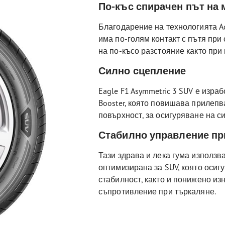
По-къс спирачен път на 
Благодарение на технологията Ac
има по-голям контакт с пътя при 
на по-късо разстояние както при 
Силно сцепление
Eagle F1 Asymmetric 3 SUV е изра
Booster, която повишава прилепв
повърхност, за осигуряване на с
Стабилно управление пр
Тази здрава и лека гума използв
оптимизирана за SUV, която осиг
стабилност, както и понижено из
съпротивление при търкаляне.