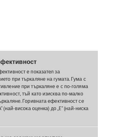
ефективност
фективност е показател за
ето при търкаляне на гумата. Гума с
тивление при търкаляне е с по-голяма
тивност, тъй като изисква по-малко
ъркаляне. Горивната ефективност се
“ (най-висока оценка) до „E“ (най-ниска