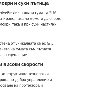
мокри и сухи пътища
tiveBraking нашата гума за SUV
спиране, така че можете да спрете
мокри, така и при сухи настилки.
ботена от уникалната смес Grip
ането на гумата към пътната
илно сцепление.
и високи скорости
а конструктивна технология,
урява по-добро управление и
носване на протектора и