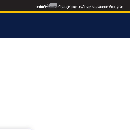
Change country
Други страници Goodyear