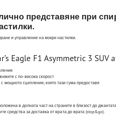
лично представяне при спи
астилки.
ране и управление на мокри настилки.
’s Eagle F1 Asymmetric 3 SUV at
вление
движите с по-висока скорост
с мощното сцепление, което тази гума предоставя
положена в долната част на страните в близост до джантата
те средства за доставка от врата до врата (stop&go).