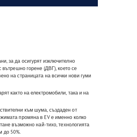
ни, за да осигурят изключително
с вътрешно горене (ДВГ), което се
вено на страницата на всички нови гуми
арят както на електромобили, така и на
ствителни към шума, създаден от
лежимата промяна в EV е именно колко
остане възможно най-тихо, технологията
м до 50%.