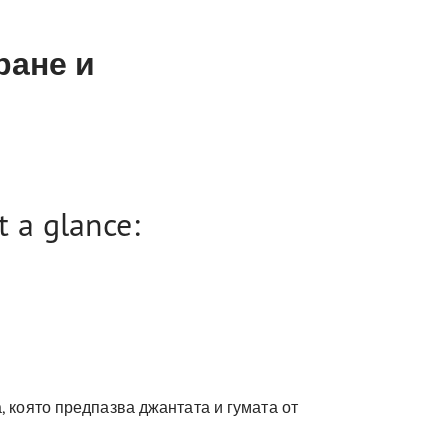
ране и
 a glance:
, която предпазва джантата и гумата от