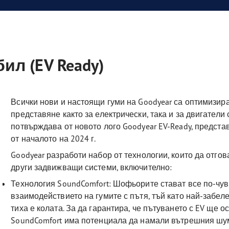
л (EV Ready)
Всички нови и настоящи гуми на Goodyear са оптимизира
представяне както за електрически, така и за двигатели 
потвърждава от новото лого Goodyear EV-Ready, предста
от началото на 2024 г.
Goodyear разработи набор от технологии, които да отгов
други задвижващи системи, включително:
Технология SoundComfort: Шофьорите стават все по-чув
взаимодействието на гумите с пътя, тъй като най-забе
тиха е колата. За да гарантира, че пътуването с EV ще 
SoundComfort има потенциала да намали вътрешния шу