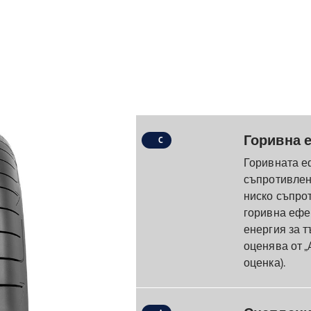
Горивна 
C
Горивната е
съпротивлени
ниско съпро
горивна ефек
енергия за т
оценява от „A
оценка).