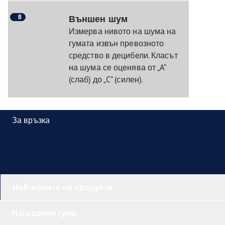
B
Външен шум
Измерва нивото на шума на
гумата извън превозното
средство в децибели. Класът
на шума се оценява от „A“
(слаб) до „C“ (силен).
За връзка
Най-новите ни продукти
Наградени гуми