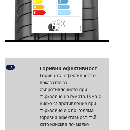
A
Горивна ефективност
Горивната ефективност е
показател за
съпротивлението при
търкаляне на гумата. Гума с
ниско съпротивление при
търкаляне е с по-голяма
горивна ефективност, тъй
като изисква по-малко