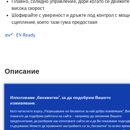
Плавно, солидно управление, дори когато се движите 
висока скорост
Шофирайте с увереност и дръжте под контрол с мощ
сцепление, което тази гума предоставя
EV-Ready
Описание
Луксозен комфорт с отлично
представяне при спиране и
Използваме „бисквитки“, за да подобрим Вашето
изживяване.
управление на мокри
Като натиснете върху „Разрешаване на бисквитки за най-добро изживяване“, Ви
настилки.
помагате да подобрим работата на сайта – например да запомним Вашите
предпочитания, да разберем как използвате сайта ни и да Ви показваме подход
Луксозен комфорт с отлично представяне при
съдържание. Можете да промените настройките си за „бисквитки“ по всяко врем