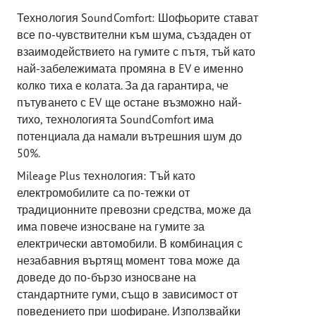
Технология SoundComfort: Шофьорите стават
все по-чувствителни към шума, създаден от
взаимодействието на гумите с пътя, тъй като
най-забележимата промяна в EV е именно
колко тиха е колата. За да гарантира, че
пътуването с EV ще остане възможно най-
тихо, технологията SoundComfort има
потенциала да намали вътрешния шум до
50%.
Mileage Plus технология: Тъй като
електромобилите са по-тежки от
традиционните превозни средства, може да
има повече износване на гумите за
електрически автомобили. В комбинация с
незабавния въртящ момент това може да
доведе до по-бързо износване на
стандартните гуми, също в зависимост от
поведението при шофиране. Използвайки