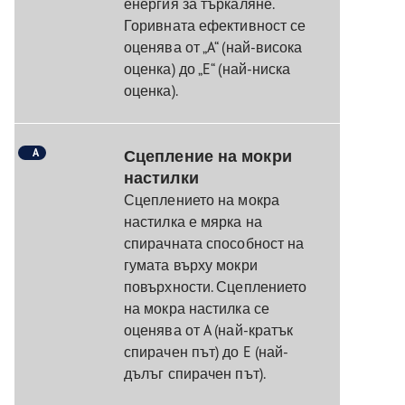
енергия за търкаляне.
Горивната ефективност се
оценява от „A“ (най-висока
оценка) до „E“ (най-ниска
оценка).
A
Сцепление на мокри
настилки
Сцеплението на мокра
настилка е мярка на
спирачната способност на
гумата върху мокри
повърхности. Сцеплението
на мокра настилка се
оценява от A (най-кратък
спирачен път) до E (най-
дълъг спирачен път).