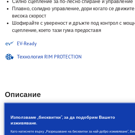
Силно сцепление за по-лесно спиране и управление
Плавно, солидно управление, дори когато се движите 
висока скорост
Шофирайте с увереност и дръжте под контрол с мощ
сцепление, което тази гума предоставя
EV-Ready
Технология RIM PROTECTION
Описание
Луксозен комфорт с отлично
Използваме „бисквитки“, за да подобрим Вашето
представяне при спиране и
изживяване.
управление на мокри
Като натиснете върху „Разрешаване на бисквитки за най-добро изживяване“, Ви