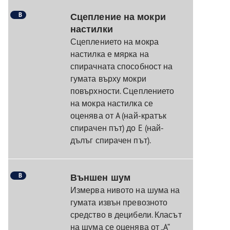
B
Сцепление на мокри
настилки
Сцеплението на мокра
настилка е мярка на
спирачната способност на
гумата върху мокри
повърхности. Сцеплението
на мокра настилка се
оценява от A (най-кратък
спирачен път) до E (най-
дълъг спирачен път).
B
Външен шум
Измерва нивото на шума на
гумата извън превозното
средство в децибели. Класът
на шума се оценява от „A“