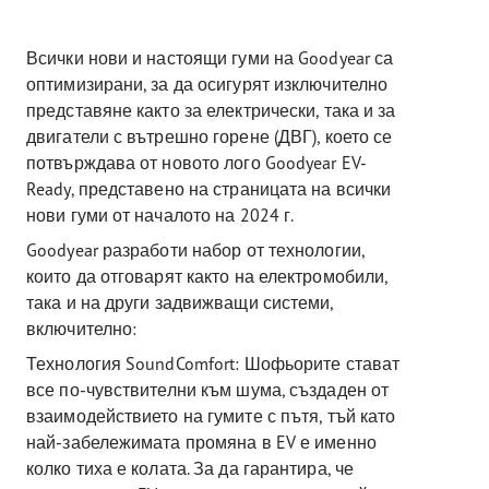
Всички нови и настоящи гуми на Goodyear са
оптимизирани, за да осигурят изключително
представяне както за електрически, така и за
двигатели с вътрешно горене (ДВГ), което се
потвърждава от новото лого Goodyear EV-
Ready, представено на страницата на всички
нови гуми от началото на 2024 г.
Goodyear разработи набор от технологии,
които да отговарят както на електромобили,
така и на други задвижващи системи,
включително:
Технология SoundComfort: Шофьорите стават
все по-чувствителни към шума, създаден от
взаимодействието на гумите с пътя, тъй като
най-забележимата промяна в EV е именно
колко тиха е колата. За да гарантира, че