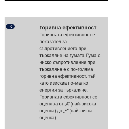
C
Горивна ефективност
Горивната ефективност е
показател за
съпротивлението при
търкаляне на гумата. Гума с
ниско съпротивление при
търкаляне е с по-голяма
горивна ефективност, тъй
като изисква по-малко
енергия за търкаляне.
Горивната ефективност се
оценява от „A“ (най-висока
оценка) до „E“ (най-ниска
оценка).