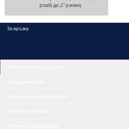
(слаб) до „C“ (силен).
За връзка
Най-новите ни продукти
Наградени гуми
Гуми според автомобила
Гуми по категория
Полезна информация