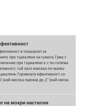
ефективност
фективност е показател за
ето при търкаляне на гумата. Гума с
тивление при търкаляне е с по-голяма
тивност, тъй като изисква по-малко
ъркаляне. Горивната ефективност се
“ (най-висока оценка) до „E“ (най-ниска
е на мокри настилки