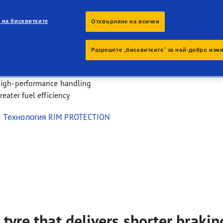
aGrip Performance 3
 на бисквитките
Отхвърляне на всички
 ultra high-performance tyre that delivers shorter
king distances when it matters most.
Разрешете „бисквитките“ за най-добро изж
horter braking distances on wet and dry
igh-performance handling
reater fuel efficiency
Технология RIM PROTECTION
tyre that delivers shorter brakin