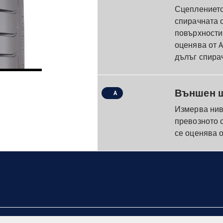
Сцеплението
спирачната 
повърхности
оценява от A
дълъг спирач
Външен 
A
Измерва нив
превозното 
се оценява от 