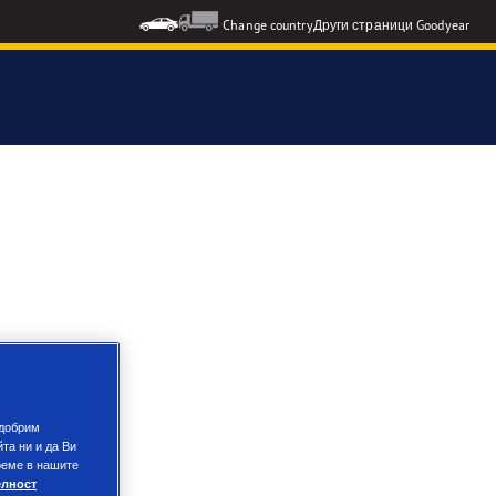
Change country
Други страници Goodyear
одобрим
та ни и да Ви
реме в нашите
елност