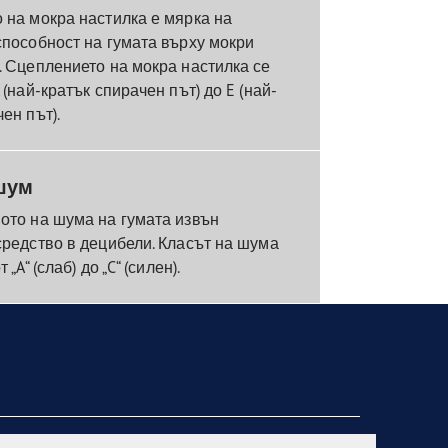
 на мокра настилка е мярка на
способност на гумата върху мокри
. Сцеплението на мокра настилка се
 (най-кратък спирачен път) до E (най-
ен път).
шум
ото на шума на гумата извън
средство в децибели. Класът на шума
„A“ (слаб) до „C“ (силен).