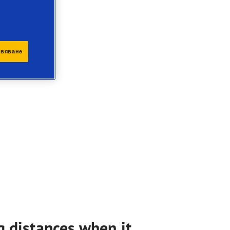
ивяване
g distances when it