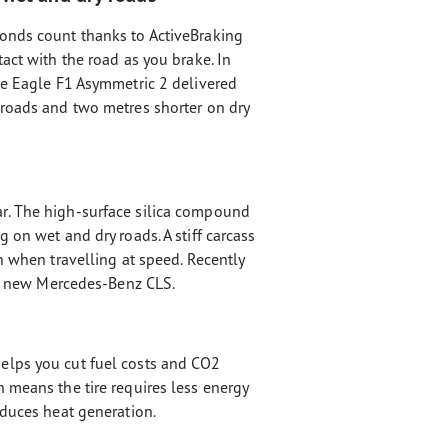
onds count thanks to ActiveBraking
act with the road as you brake. In
he Eagle F1 Asymmetric 2 delivered
 roads and two metres shorter on dry
r. The high-surface silica compound
 on wet and dry roads. A stiff carcass
n when travelling at speed. Recently
the new Mercedes-Benz CLS.
elps you cut fuel costs and CO2
 means the tire requires less energy
educes heat generation.