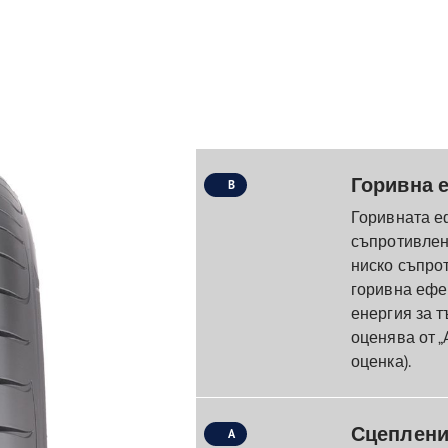
Горивна 
B
Горивната е
съпротивлени
ниско съпро
горивна ефек
енергия за т
оценява от „A
оценка).
Сцеплени
A