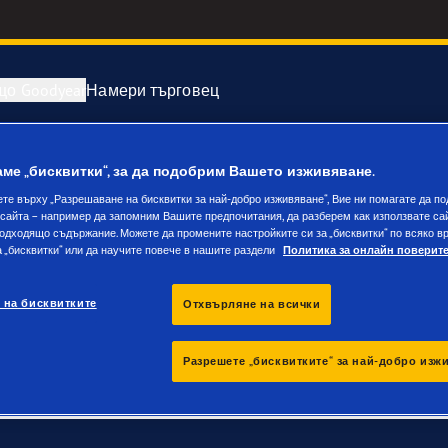
що Goodyear
Намери търговец
5/45 R18
ме „бисквитки“, за да подобрим Вашето изживяване.
аж и смяна на гуми
зводители на автомобили (OE)
ете върху „Разрешаване на бисквитки за най-добро изживяване“, Вие ни помагате да п
 сайта – например да запомним Вашите предпочитания, да разберем как използвате сай
рвни гуми
e F1 SuperSport
одходящо съдържание. Можете да промените настройките си за „бисквитки“ по всяко в
а „бисквитки“ или да научите повече в нашите раздели
Политика за онлайн поверит
low, winter tyres also feature treads that maximize grip and bra
year Blimp
ther conditions, including slush, snow, freezing rain and ice.
 на бисквитките
Отхвърляне на всички
: made from specially formulated tread rubber, winter tyres help 
year RACING
Разрешете „бисквитките“ за най-добро изж
nd extra cuts in the tread called ‘sipes’. These provide extra bite
e F1 Asymmetric 6