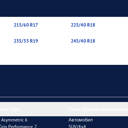
aGrip Performance 3
215/60 R17
225/40 R18
235/35 R19
245/40 R18
ени гуми
Гуми според автомобила
 Asymmetric 6
Автомобил
tGrip Performance 2
SUV/4x4