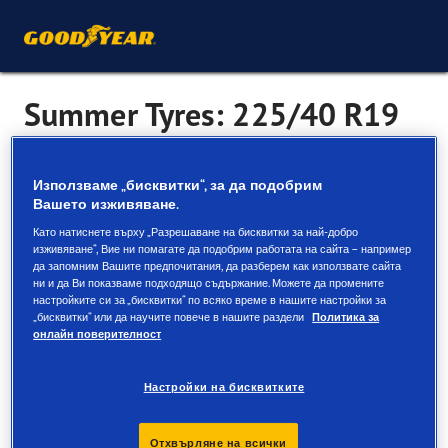
Summer Tyres: 225/40 R19
Summer tyres are designed for mild conditions, so can be
Използваме „бисквитки“, за да подобрим
Вашето изживяване.
used year-round in many regions. They handle and grip
well on dry and wet roads, and work best above 7°C.
Като натиснете върху „Разрешаване на бисквитки за най-добро
изживяване“, Вие ни помагате да подобрим работата на сайта – например
Designed to: provide excellent performance on both wet
да запомним Вашите предпочитания, да разберем как използвате сайта
ни и да Ви показваме подходящо съдържание. Можете да промените
and dry roads.
настройките си за „бисквитки“ по всяко време в нашите настройки за
„бисквитки“ или да научите повече в нашите раздели
Политика за
Consider if: you enjoy driving with precision and live in a
онлайн поверителност
place where it’s warm regularly. Don’t let the name fool
you, though - summer tyres offer impressive wet traction.
Настройки на бисквитките
More popular summer tyre sizes
Отхвърляне на всички