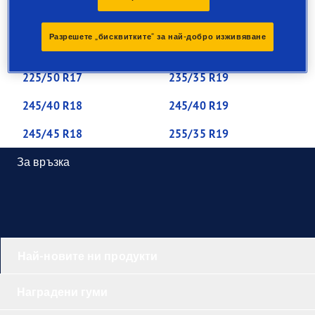
205/50 R17
205/55 R16
Разрешете „бисквитките“ за най-добро изживяване
225/40 R18
225/45 R17
225/50 R17
235/35 R19
245/40 R18
245/40 R19
245/45 R18
255/35 R19
За връзка
Най-новите ни продукти
Наградени гуми