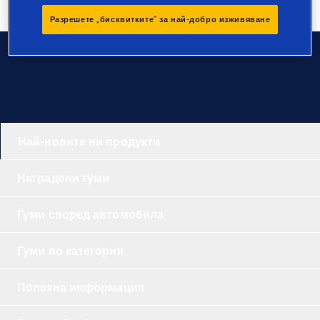
Разрешете „бисквитките“ за най-добро изживяване
За връзка
Най-новите ни продукти
Наградени гуми
Гуми според автомобила
Гуми по категория
Полезна информация