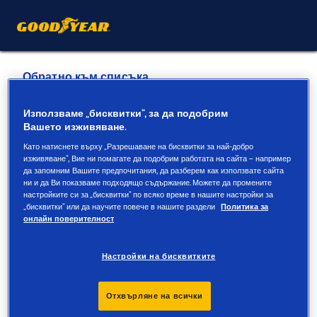
Обратно към списъка
Фулда България/
Използваме „бисквитки“, за да подобрим
Вашето изживяване.
Мотоексперт Овча
Като натиснете върху „Разрешаване на бисквитки за най-добро
изживяване“, Вие ни помагате да подобрим работата на сайта – например
Купел
да запомним Вашите предпочитания, да разберем как използвате сайта
ни и да Ви показваме подходящо съдържание. Можете да промените
настройките си за „бисквитки“ по всяко време в нашите настройки за
Услуги, предлагани онлайн и в магазин
„бисквитки“ или да научите повече в нашите раздели
Политика за
онлайн поверителност
Информация за контакт
Услуги
Отзиви
Настройки на бисквитките
Отхвърляне на всички