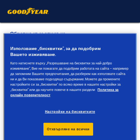
Обратно към списъка
PREMIO Ив Хрон
Използваме „бисквитки“, за да подобрим
Вашето изживяване.
Самоков
Като натиснете върху „Разрешаване на бисквитки за най-добро
изживяване“, Вие ни помагате да подобрим работата на сайта – например
да запомним Вашите предпочитания, да разберем как използвате сайта
Услуги, предлагани онлайн и в магазин
ни и да Ви показваме подходящо съдържание. Можете да промените
настройките си за „бисквитки“ по всяко време в нашите настройки за
„бисквитки“ или да научите повече в нашите раздели
Политика за
онлайн поверителност
Информация за контакт
Услуги
Настройки на бисквитките
Отхвърляне на всички