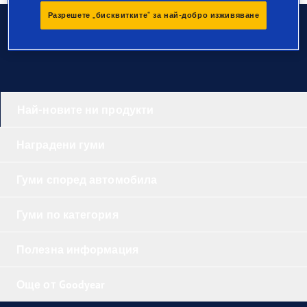
Разрешете „бисквитките“ за най-добро изживяване
За връзка
Най-новите ни продукти
Наградени гуми
Гуми според автомобила
Гуми по категория
Полезна информация
Още от Goodyear