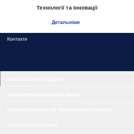
Технології та Інновації
Детальніше
Контакти
Наші Останні Продукти
Відзначені Нагородами Шини
Шини відповідно до транспортного засобу
Шини за категоріями