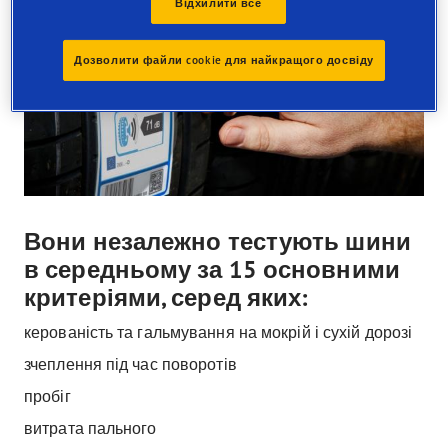
Відхилити все
Дозволити файли cookie для найкращого досвіду
Вони незалежно тестують шини
в середньому за 15 основними
критеріями, серед яких:
керованість та гальмування на мокрій і сухій дорозі
зчеплення під час поворотів
пробіг
витрата пального