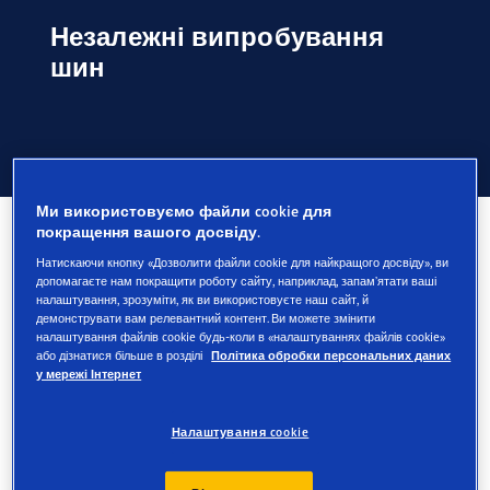
Незалежні випробування
шин
Незалежні випробування шин
Ми використовуємо файли cookie для
Незалежні випробування шин
покращення вашого досвіду.
Натискаючи кнопку «Дозволити файли cookie для найкращого досвіду», ви
допомагаєте нам покращити роботу сайту, наприклад, запам’ятати ваші
Шини Goodyear часто проходять випробування
налаштування, зрозуміти, як ви використовуєте наш сайт, й
незалежними організаціями, журналами та
демонструвати вам релевантний контент. Ви можете змінити
налаштування файлів cookie будь-коли в «налаштуваннях файлів cookie»
автоклубами.
або дізнатися більше в розділі
Політика обробки персональних даних
у мережі Інтернет
Налаштування cookie