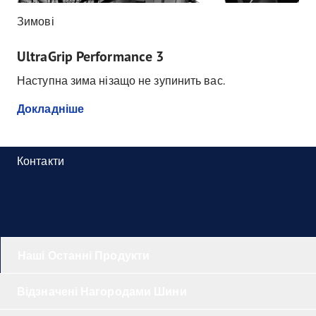
Зимові
UltraGrip Performance 3
Наступна зима нізащо не зупинить вас.
Докладніше
Контакти
Наші Останні Продукти
Відзначені Нагородами Шини