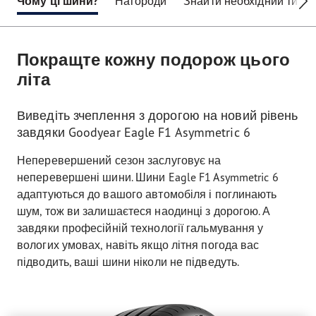
Чому ці шини?
Нагороди
Знайти необхідний типо
Покращте кожну подорож цього
літа
Виведіть зчеплення з дорогою на новий рівень
завдяки Goodyear Eagle F1 Asymmetric 6
Неперевершений сезон заслуговує на
неперевершені шини. Шини Eagle F1 Asymmetric 6
адаптуються до вашого автомобіля і поглинають
шум, тож ви залишаєтеся наодинці з дорогою. А
завдяки професійній технології гальмування у
вологих умовах, навіть якщо літня погода вас
підводить, ваші шини ніколи не підведуть.