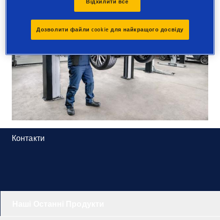
Відхилити все
Дозволити файли cookie для найкращого досвіду
Контакти
Наші Останні Продукти