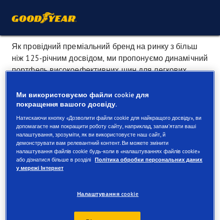
Як провідний преміальний бренд на ринку з більш
ніж 125-річним досвідом, ми пропонуємо динамічний
портфель високоефективних шин для легкових
автомобілів, мікроавтобусів, позашляховиків та
електричних і гібридних транспортних засобів.
Ми використовуємо файли cookie для
покращення вашого досвіду.
Шини Goodyear розроблені з урахуванням потреб
Натискаючи кнопку «Дозволити файли cookie для найкращого досвіду», ви
провідних виробників автомобілів, тому бренди, як
допомагаєте нам покращити роботу сайту, наприклад, запам’ятати ваші
Audi, Volkswagen, BMW, Mercedes, Land Rover тощо,
налаштування, зрозуміти, як ви використовуєте наш сайт, й
демонструвати вам релевантний контент. Ви можете змінити
обирають наші шини як оригінальне обладнання для
налаштування файлів cookie будь-коли в «налаштуваннях файлів cookie»
своїх нових моделей.
або дізнатися більше в розділі
Політика обробки персональних даних
у мережі Інтернет
Від літніх шин до всесезонних — наш відзначений
нагородами асортимент створений забезпечувати
Налаштування cookie
найвищу продуктивність вашого автомобіля.