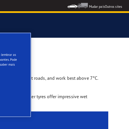
Mudar país
Outros sites
 da escola de condução RACE
o lembrar as
vantes. Pode
 saber mais
ll on dry and wet roads, and work best above 7°C.
u, though - summer tyres offer impressive wet