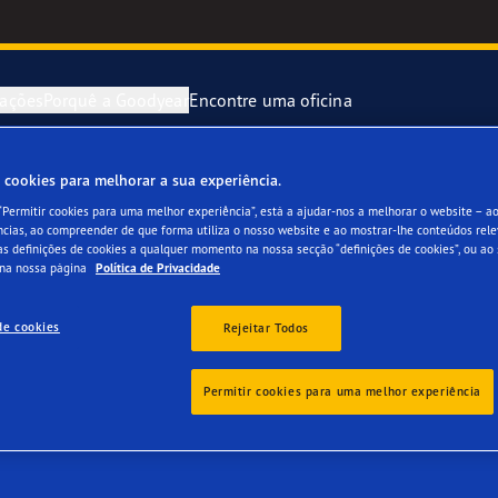
ações
Porquê a Goodyear
Encontre uma oficina
 cookies para melhorar a sua experiência.
25/45 R17
re e mude os seus pneus
 Quilometros Que Contam
Pneu oficial
 “Permitir cookies para uma melhor experiência”, está a ajudar-nos a melhorar o website – a
ncias, ao compreender de que forma utiliza o nosso website e ao mostrar-lhe conteúdos rele
uas definições de cookies a qualquer momento na nossa secção “definições de cookies”, ou ao
tenção dos seus pneus
or 4Seasons Gen-3
 na nossa página
Política de Privacidade
can be used year-round in many regions. They handle and grip we
e F1 Asymmetric 6
de cookies
Rejeitar Todos
 wet and dry roads.
e in a place where it’s warm regularly. Don’t let the name fool yo
 Efficientgrip Performance 2
Permitir cookies para uma melhor experiência
 Eagle F1 SuperSport