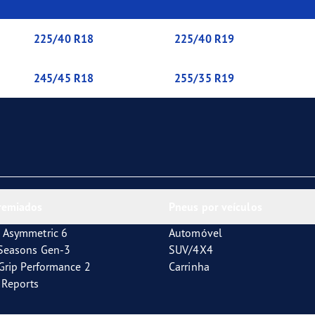
 oficial do Grupo Aramón
225/40 R18
225/40 R19
245/45 R18
255/35 R19
remiados
Pneus por veículos
 Asymmetric 6
Automóvel
4Seasons Gen-3
SUV/4X4
tGrip Performance 2
Carrinha
t Reports