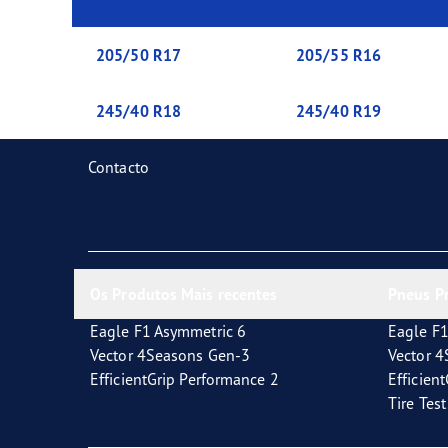
Pneus consoante o clima
ReCharge, o futuro da mobilidade elétrica
Pneu
205/50 R17
205/55 R16
245/40 R18
245/40 R19
Contacto
Os Produtos Mais recentes
Pneus P
Eagle F1 Asymmetric 6
Eagle F1
Vector 4Seasons Gen-3
Vector 
EfficientGrip Performance 2
Efficien
Tire Tes