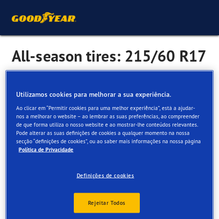
All-season tires: 215/60 R17
As the name suggests, all-season tyres are a great option
Utilizamos cookies para melhorar a sua experiência.
for all-round performance with a wide variety of surfaces
Ao clicar em “Permitir cookies para uma melhor experiência”, está a ajudar-
and conditions.
nos a melhorar o website – ao lembrar as suas preferências, ao compreender
de que forma utiliza o nosso website e ao mostrar-lhe conteúdos relevantes.
Designed to: cope with changing weather conditions like
Pode alterar as suas definições de cookies a qualquer momento na nossa
rain, sleet, slush and even light snow.
secção “definições de cookies”, ou ao saber mais informações na nossa página
Política de Privacidade
Consider if: you live in a place with seasonal weather.
Definições de cookies
More popular all seson tyre sizes
Rejeitar Todos
195/55 R16
195/65 R15