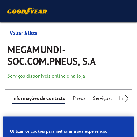
Voltar à lista
MEGAMUNDI-
SOC.COM.PNEUS, S.A
Serviços disponíveis online e na loja
Informações de contacto
Pneus
Serviços.
Instalaç
Utilizamos cookies para melhorar a sua experiência.