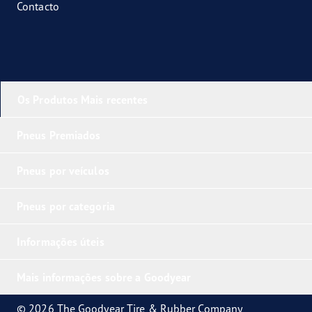
Contacto
Os Produtos Mais recentes
Pneus Premiados
Pneus por veículos
Pneus por categoria
Informações úteis
Mais informações sobre a Goodyear
© 2026 The Goodyear Tire & Rubber Company