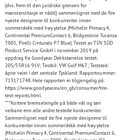
(dvs. frem til den juridiske grensen for
mønsterslitasje er nådd) sammenlignet med de fire
nyeste designene til konkurrenter innen
sommerdekk med høy ytelse (Michelin Primacy 4,
Continental PremiumContact 6, Bridgestone Turanza
T005, Pirelli Cinturato P7 Blue). Testet av TÜV SÜD
Product Service GmbH i november 2019 på
oppdrag fra Goodyear. Dekkstørrelse testet:
205/55R16 91V; Testbil: VW Golf Mk7; Teststed:
åpne veier i det sentrale Tyskland. Rapportnummer:
713171748. Hele rapporten er tilgjengelig på:
https://www.goodyear.eu/en_gb/consumer/tire-
test-reports.html.
***Kortere bremselengde på både våt og tørr
veibane enn alle andre testede konkurrenter.
Sammenlignet med de fire nyeste designene til
konkurrenter innen sommerdekk med høy ytelse
(Michelin Primacy 4, Continental PremiumContact 6,