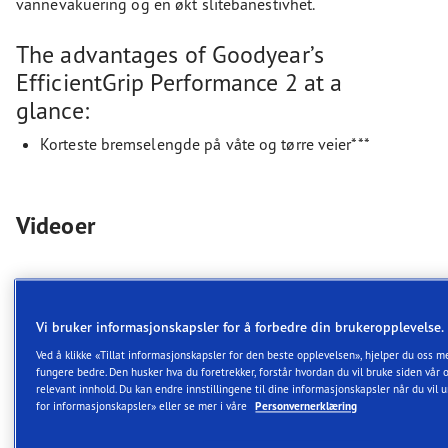
vannevakuering og en økt slitebanestivhet.
The advantages of Goodyear’s
EfficientGrip Performance 2 at a
glance:
Korteste bremselengde på våte og tørre veier***
Videoer
Vi bruker informasjonskapsler for å forbedre din brukeropplevelse.
Ved å klikke «Tillat informasjonskapsler for den beste opplevelsen», hjelper du oss me
fungere bedre. Den husker hva du foretrekker, forstår hvordan du vil bruke siden vår 
relevant innhold. Du kan endre innstillingene til dine informasjonskapsler når du vil u
for informasjonskapsler» eller se mer i våre
Personvernerklæring