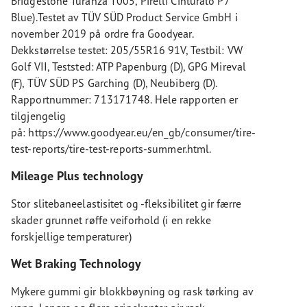
Bridgestone Turanza T005, Pirelli Cinturato P7
Blue).Testet av TÜV SÜD Product Service GmbH i
november 2019 på ordre fra Goodyear.
Dekkstørrelse testet: 205/55R16 91V, Testbil: VW
Golf VII, Teststed: ATP Papenburg (D), GPG Mireval
(F), TÜV SÜD PS Garching (D), Neubiberg (D).
Rapportnummer: 713171748. Hele rapporten er
tilgjengelig
på: https://www.goodyear.eu/en_gb/consumer/tire-
test-reports/tire-test-reports-summer.html.
Mileage Plus technology
Stor slitebaneelastisitet og -fleksibilitet gir færre
skader grunnet røffe veiforhold (i en rekke
forskjellige temperaturer)
Wet Braking Technology
Mykere gummi gir blokkbøyning og rask tørking av