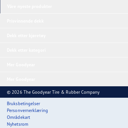
Våre nyeste produkter
Prisvinnende dekk
Dekk etter kjøretøy
Dekk etter kategori
Mer Goodyear
Mer Goodyear
© 2026 The Goodyear Tire & Rubber Company
Bruksbetingelser
Personvernerklæring
Områdekart
Nyhetsrom