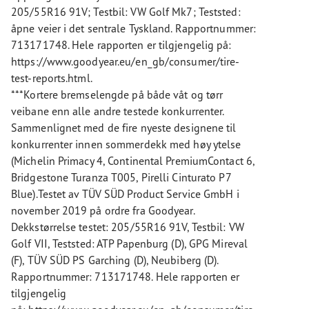
205/55R16 91V; Testbil: VW Golf Mk7; Teststed:
åpne veier i det sentrale Tyskland. Rapportnummer:
713171748. Hele rapporten er tilgjengelig på:
https://www.goodyear.eu/en_gb/consumer/tire-
test-reports.html.
***Kortere bremselengde på både våt og tørr
veibane enn alle andre testede konkurrenter.
Sammenlignet med de fire nyeste designene til
konkurrenter innen sommerdekk med høy ytelse
(Michelin Primacy 4, Continental PremiumContact 6,
Bridgestone Turanza T005, Pirelli Cinturato P7
Blue).Testet av TÜV SÜD Product Service GmbH i
november 2019 på ordre fra Goodyear.
Dekkstørrelse testet: 205/55R16 91V, Testbil: VW
Golf VII, Teststed: ATP Papenburg (D), GPG Mireval
(F), TÜV SÜD PS Garching (D), Neubiberg (D).
Rapportnummer: 713171748. Hele rapporten er
tilgjengelig