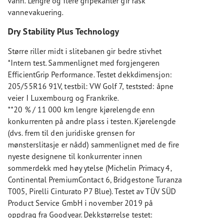
vann. Lengre og flere gripekanter gir rask
vannevakuering.
Dry Stability Plus Technology
Større riller midt i slitebanen gir bedre stivhet
*Intern test. Sammenlignet med forgjengeren
EfficientGrip Performance. Testet dekkdimensjon:
205/55R16 91V, testbil: VW Golf 7, teststed: åpne
veier I Luxembourg og Frankrike.
**20 % / 11 000 km lengre kjørelengde enn
konkurrenten på andre plass i testen. Kjørelengde
(dvs. frem til den juridiske grensen for
mønsterslitasje er nådd) sammenlignet med de fire
nyeste designene til konkurrenter innen
sommerdekk med høy ytelse (Michelin Primacy 4,
Continental PremiumContact 6, Bridgestone Turanza
T005, Pirelli Cinturato P7 Blue). Testet av TÜV SÜD
Product Service GmbH i november 2019 på
oppdrag fra Goodyear. Dekkstørrelse testet: