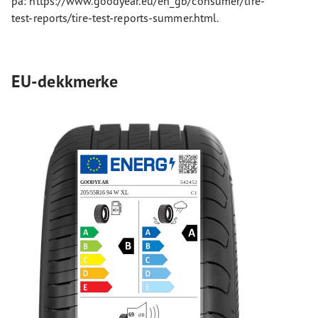
på: https://www.goodyear.eu/en_gb/consumer/tire-
test-reports/tire-test-reports-summer.html.
EU-dekkmerke